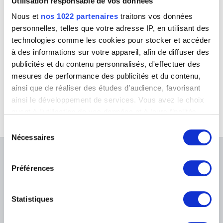
Utilisation responsable de vos données
Nous et
nos 1022 partenaires
traitons vos données
personnelles, telles que votre adresse IP, en utilisant des
technologies comme les cookies pour stocker et accéder
à des informations sur votre appareil, afin de diffuser des
Combat de cavalerie
publicités et du contenu personnalisés, d'effectuer des
Jacques Courtois, appelé Giacomo Cortese il Borgognone ou Giacomo
Borgognone delle Battaglie
mesures de performance des publicités et du contenu,
ainsi que de réaliser des études d’audience, favorisant
ainsi le développement de services. Vous avez le choix
quant à l'utilisation de vos données et à leurs finalités.
Vous pouvez modifier ou retirer votre consentement à
Sélection
tout moment en consultant la Déclaration relative aux
Nécessaires
du
cookies ou en cliquant sur l'icône de confidentialité.
consentement
À PROPOS DES MUSÉES
Préférences
Si vous le permettez, nous aimerions également :
FAQ I Foire aux questions
Recherche
Collecter des informations sur votre localisation
géographique qui peuvent être précises à plusieurs
La bibliothèque
Infos pratiques
Statistiques
mètres près
Publications
Tickets
Identifier votre appareil en l'analysant activement
Service photographique