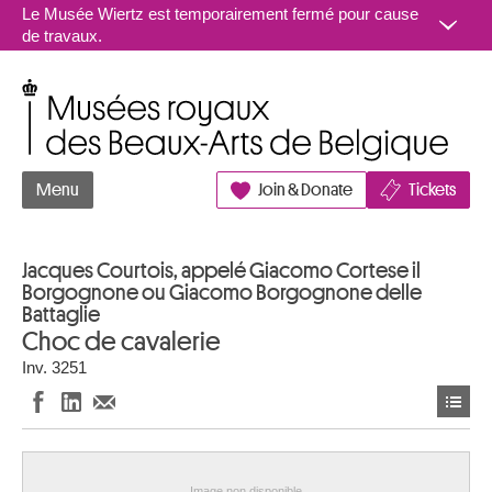
Aller au contenu
Le Musée Wiertz est temporairement fermé pour cause
de travaux.
Musées royaux des Beaux-Arts de Belgique
Menu
Join & Donate
Tickets
Jacques Courtois, appelé Giacomo Cortese il
Borgognone ou Giacomo Borgognone delle
Battaglie
Choc de cavalerie
Inv. 3251
Image non disponible