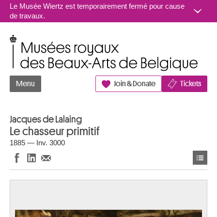
Aller au contenu
Le Musée Wiertz est temporairement fermé pour cause
de travaux.
Musées royaux des Beaux-Arts de Belgique
Menu
Join & Donate
Tickets
Jacques de Lalaing
Le chasseur primitif
1885 — Inv. 3000