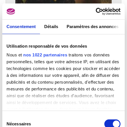
Consentement
Détails
Paramètres des annonces
Utilisation responsable de vos données
Nous et
nos 1022 partenaires
traitons vos données
personnelles, telles que votre adresse IP, en utilisant des
technologies comme les cookies pour stocker et accéder
à des informations sur votre appareil, afin de diffuser des
Portrait de Madame Joseph Wieniawski
Jacques de Lalaing
publicités et du contenu personnalisés, d'effectuer des
mesures de performance des publicités et du contenu,
ainsi que de réaliser des études d’audience, favorisant
ainsi le développement de services. Vous avez le choix
quant à l'utilisation de vos données et à leurs finalités.
Vous pouvez modifier ou retirer votre consentement à
Sélection
tout moment en consultant la Déclaration relative aux
Nécessaires
du