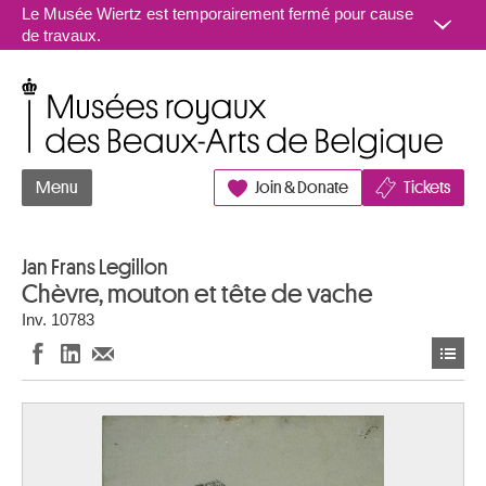
Aller au contenu
Le Musée Wiertz est temporairement fermé pour cause
de travaux.
Musées royaux des Beaux-Arts de Belgique
Menu
Join & Donate
Tickets
Jan Frans Legillon
Chèvre, mouton et tête de vache
Inv. 10783