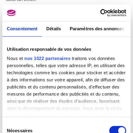
Consentement
Détails
Paramètres des annonces
Utilisation responsable de vos données
Nous et
nos 1022 partenaires
traitons vos données
personnelles, telles que votre adresse IP, en utilisant des
technologies comme les cookies pour stocker et accéder
à des informations sur votre appareil, afin de diffuser des
publicités et du contenu personnalisés, d'effectuer des
mesures de performance des publicités et du contenu,
Château sur un rocher
ainsi que de réaliser des études d’audience, favorisant
Joos II de Momper (attribué à)
ainsi le développement de services. Vous avez le choix
quant à l'utilisation de vos données et à leurs finalités.
Vous pouvez modifier ou retirer votre consentement à
Sélection
tout moment en consultant la Déclaration relative aux
Nécessaires
du