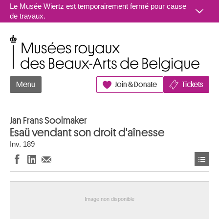
Aller au contenu
Le Musée Wiertz est temporairement fermé pour cause
de travaux.
Musées royaux des Beaux-Arts de Belgique
Menu
Join & Donate
Tickets
Jan Frans Soolmaker
Esaü vendant son droit d'aînesse
Inv. 189
Image non disponible