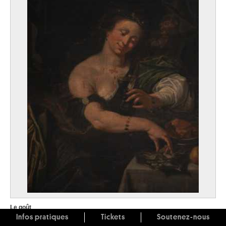
Le goût
Anonyme (Ecole des Pays-Bas méridionaux)
Infos pratiques
Tickets
Soutenez-nous