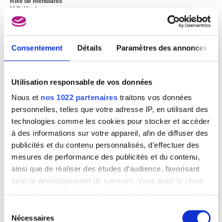
Rixe de mendiants
M.D. Hout
Consentement
Détails
Paramètres des annonces
Utilisation responsable de vos données
Nous et
nos 1022 partenaires
traitons vos données
personnelles, telles que votre adresse IP, en utilisant des
technologies comme les cookies pour stocker et accéder
à des informations sur votre appareil, afin de diffuser des
publicités et du contenu personnalisés, d'effectuer des
mesures de performance des publicités et du contenu,
ainsi que de réaliser des études d’audience, favorisant
ainsi le développement de services. Vous avez le choix
Vanitas. Nature morte
quant à l'utilisation de vos données et à leurs finalités.
Jan Davidsz. de Heem
Vous pouvez modifier ou retirer votre consentement à
Sélection
tout moment en consultant la Déclaration relative aux
Nécessaires
du