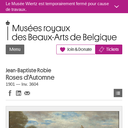
Aller au contenu
Le Musée Wiertz est temporairement fermé pour cause
de travaux.
Musées royaux des Beaux-Arts de Belgique
Menu
Join & Donate
Tickets
Jean-Baptiste Robie
Roses d'Automne
1901 — Inv. 3604