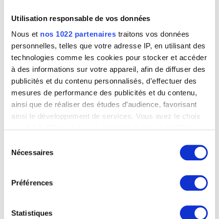
Utilisation responsable de vos données
Nous et
nos 1022 partenaires
traitons vos données
personnelles, telles que votre adresse IP, en utilisant des
technologies comme les cookies pour stocker et accéder
L'été
Jean Robie
à des informations sur votre appareil, afin de diffuser des
publicités et du contenu personnalisés, d'effectuer des
mesures de performance des publicités et du contenu,
ainsi que de réaliser des études d’audience, favorisant
ainsi le développement de services. Vous avez le choix
quant à l'utilisation de vos données et à leurs finalités.
Vous pouvez modifier ou retirer votre consentement à
Sélection
tout moment en consultant la Déclaration relative aux
Nécessaires
du
cookies ou en cliquant sur l'icône de confidentialité.
consentement
Préférences
Si vous le permettez, nous aimerions également :
Collecter des informations sur votre localisation
géographique qui peuvent être précises à plusieurs
Statistiques
mètres près