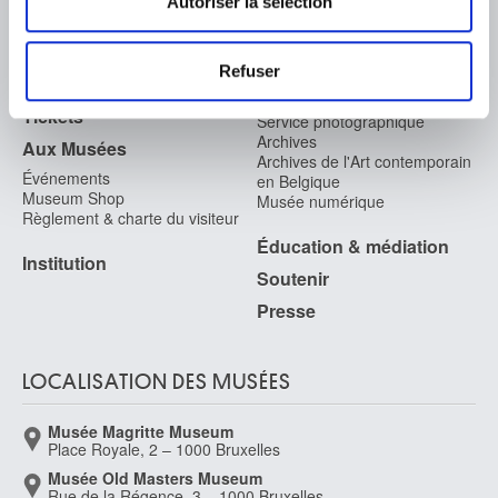
Autoriser la sélection
Les cookies nous permettent de personnaliser le contenu
FAQ I Foire aux questions
Recherche
et les annonces, d'offrir des fonctionnalités relatives aux
Refuser
La bibliothèque
Infos pratiques
médias sociaux et d'analyser notre trafic. Nous
Publications
Tickets
partageons également des informations sur l'utilisation de
Service photographique
Archives
notre site avec nos partenaires de médias sociaux, de
Aux Musées
Archives de l'Art contemporain
publicité et d'analyse, qui peuvent combiner celles-ci
Événements
en Belgique
avec d'autres informations que vous leur avez fournies
Museum Shop
Musée numérique
Règlement & charte du visiteur
ou qu'ils ont collectées lors de votre utilisation de leurs
Éducation & médiation
services.
Institution
Soutenir
Presse
LOCALISATION DES MUSÉES
Musée Magritte Museum
Place Royale, 2 – 1000 Bruxelles
Musée Old Masters Museum
Rue de la Régence, 3 – 1000 Bruxelles