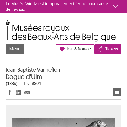
Aller au contenu
Le Musée Wiertz est temporairement fermé pour cause
de travaux.
Musées royaux des Beaux-Arts de Belgique
Menu
Join & Donate
Tickets
Jean-Baptiste Vanheffen
Dogue d'Ulm
(1889) — Inv. 9804