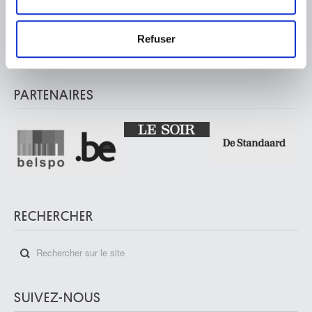
Musée Wiertz Museum (Inaccessible à partir du
Les cookies nous permettent de personnaliser le contenu
11.10.2024)
Rue Vautier, 62 – 1050 Bruxelles
et les annonces, d'offrir des fonctionnalités relatives aux
Refuser
Musée Meunier Museum
médias sociaux et d'analyser notre trafic. Nous
Rue de l’Abbaye, 59 – 1050 Bruxelles
partageons également des informations sur l'utilisation de
notre site avec nos partenaires de médias sociaux, de
PARTENAIRES
publicité et d'analyse, qui peuvent combiner celles-ci
avec d'autres informations que vous leur avez fournies
ou qu'ils ont collectées lors de votre utilisation de leurs
services.
RECHERCHER
SUIVEZ-NOUS