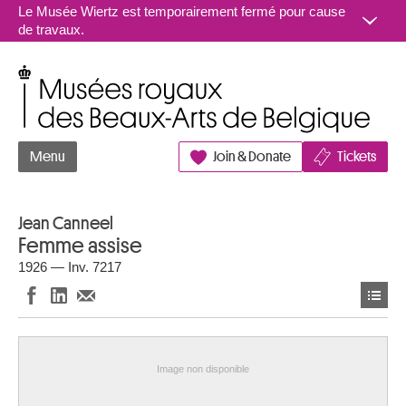
Aller au contenu
Le Musée Wiertz est temporairement fermé pour cause
de travaux.
Musées royaux des Beaux-Arts de Belgique
Menu
Join & Donate
Tickets
Jean Canneel
Femme assise
1926 — Inv. 7217
Image non disponible