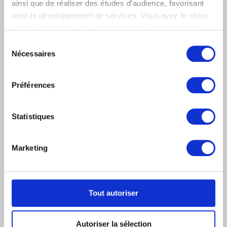
ainsi que de réaliser des études d’audience, favorisant
FAQ I Foire aux questions
Recherche
ainsi le développement de services. Vous avez le choix
quant à l'utilisation de vos données et à leurs finalités.
La bibliothèque
Infos pratiques
Publications
Vous pouvez modifier ou retirer votre consentement à
Sélection
Tickets
Service photographique
tout moment en consultant la Déclaration relative aux
Nécessaires
du
Archives
Aux Musées
cookies ou en cliquant sur l'icône de confidentialité.
Archives de l'Art contemporain
consentement
Événements
en Belgique
Museum Shop
Musée numérique
Préférences
Si vous le permettez, nous aimerions également :
Règlement & charte du visiteur
Collecter des informations sur votre localisation
Éducation & médiation
Institution
géographique qui peuvent être précises à plusieurs
Statistiques
Soutenir
mètres près
Identifier votre appareil en l'analysant activement
Presse
pour en relever les caractéristiques spécifiques
Marketing
(empreintes digitales).
LOCALISATION DES MUSÉES
Pour en savoir plus sur le traitement de vos données
personnelles et définir vos préférences, reportez-vous à
Musée Magritte Museum
la
section « Détails »
. Vous pouvez modifier ou retirer
Tout autoriser
Place Royale, 2 – 1000 Bruxelles
votre consentement à tout moment à partir de la
Musée Old Masters Museum
déclaration sur les cookies.
Rue de la Régence, 3 – 1000 Bruxelles
Autoriser la sélection