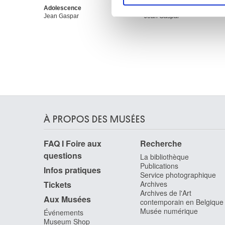
Adolescence
Eléphant courant
sociaux et d'analyser notre t
Jean Gaspar
Jean Gaspar
partenaires de médias sociaux
vous leur avez fournies ou qu'
À PROPOS DES MUSÉES
FAQ I Foire aux
Recherche
questions
La bibliothèque
Publications
Infos pratiques
Service photographique
Tickets
Archives
Archives de l'Art
Aux Musées
contemporain en Belgique
Musée numérique
Événements
Museum Shop