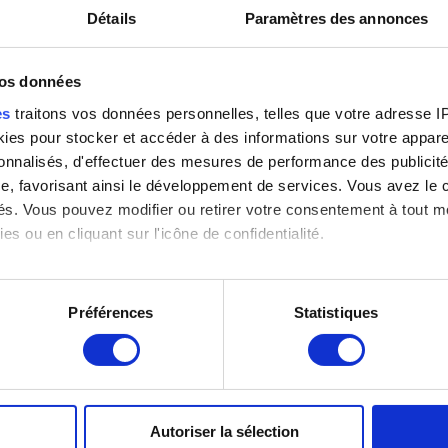
Détails
Paramètres des annonces
vos données
es
traitons vos données personnelles, telles que votre adresse IP,
es pour stocker et accéder à des informations sur votre appareil
sonnalisés, d'effectuer des mesures de performance des publicité
e, favorisant ainsi le développement de services. Vous avez le ch
ités. Vous pouvez modifier ou retirer votre consentement à tout 
es ou en cliquant sur l'icône de confidentialité.
imerions également :
tions sur votre localisation géographique qui peuvent être précis
Préférences
Statistiques
eil en l'analysant activement pour en relever les caractéristique
aitement de vos données personnelles et définir vos préférences
er ou retirer votre consentement à tout moment à partir de la dé
Autoriser la sélection
e personnaliser le contenu et les annonces, d'offrir des fonctio