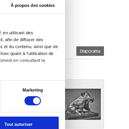
À propos des cookies
 en utilisant des
, afin de diffuser des
s et du contenu, ainsi que de
Diaporama
oix quant à l'utilisation de
moment en consultant la
es à plusieurs mètres près
Marketing
s spécifiques (empreintes
, reportez-vous à la
section «
claration sur les cookies.
Tout autoriser
nnalités relatives aux médias