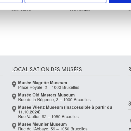
Eléphant en marche
Etude de lionne
L
rafic. Nous partageons également des informations sur l'utilisati
Jean Gaspar
Jean Gaspar
J
, de publicité et d'analyse, qui peuvent combiner celles-ci avec
ils ont collectées lors de votre utilisation de leurs services.
LOCALISATION DES MUSÉES
Musée Magritte Museum
Place Royale, 2 – 1000 Bruxelles
Musée Old Masters Museum
Rue de la Régence, 3 – 1000 Bruxelles
Musée Wiertz Museum (Inaccessible à partir du
11.10.2024)
Rue Vautier, 62 – 1050 Bruxelles
Musée Meunier Museum
Rue de l’Abbaye, 59 – 1050 Bruxelles
F