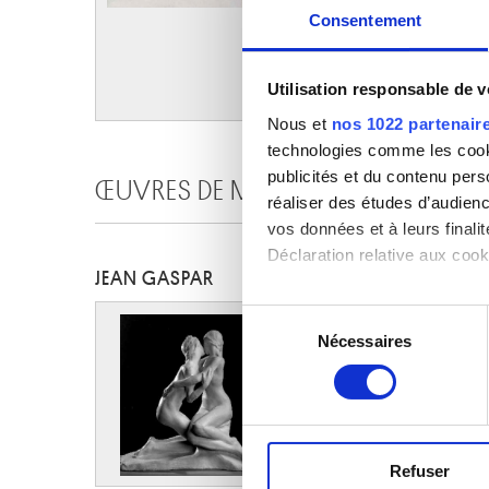
Consentement
Utilisation responsable de 
Nous et
nos 1022 partenair
technologies comme les cooki
publicités et du contenu per
ŒUVRES DE MÊME AUTEUR
réaliser des études d’audienc
vos données et à leurs final
Déclaration relative aux cooki
JEAN GASPAR
Si vous le permettez, nous a
Sélection
Collecter des informa
Nécessaires
du
Identifier votre appar
consentement
digitales).
Pour en savoir plus sur le tr
Détails »
. Vous pouvez modifi
Refuser
Les cookies nous permettent d