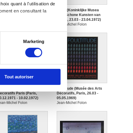
oix quant à l'utilisation de
olon (Castello Sforzesco,
Folon (Koninklijke Musea
moment en consultant la
ala della balla, 23.05 -
voor Schone Kunsten van
5.06.1972)
België, 23.03 - 23.04.1972)
ean-Michel Folon
Jean-Michel Folon
es à plusieurs mètres près
Marketing
s spécifiques (empreintes
, reportez-vous à la
section «
claration sur les cookies.
Tout autoriser
nnalités relatives aux médias
on de notre site avec nos
olon. Musée des Arts
Foultitude (Musée des Arts
ecoratifs Paris (Paris,
Décoratifs, Paris, 26.03 -
 d'autres informations que
0.12.1971 - 10.02.1972)
05.05.1969)
ean-Michel Folon
Jean-Michel Folon