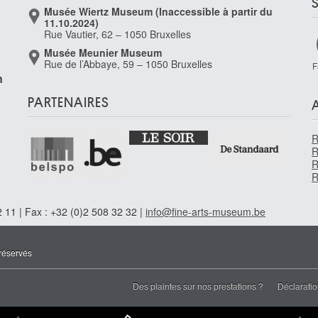
Musée Wiertz Museum (Inaccessible à partir du
11.10.2024)
Rue Vautier, 62 – 1050 Bruxelles
Musée Meunier Museum
Rue de l’Abbaye, 59 – 1050 Bruxelles
F
n
PARTENAIRES
R
R
R
R
 11 | Fax : +32 (0)2 508 32 32 |
info@fine-arts-museum.be
réservés
Des plaintes sur nos prestations ?
Déclaratio