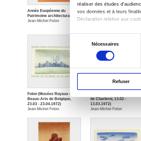
réaliser des études d’audienc
Année Euopéenne du
Centenaire de la Louvière
vos données et à leurs final
Patrimoine architectural 1975
Jean-Michel Folon
Déclaration relative aux cooki
Jean-Michel Folon
Si vous le permettez, nous a
Sélection
Collecter des informa
Nécessaires
du
Identifier votre appar
consentement
digitales).
Pour en savoir plus sur le tr
Détails »
. Vous pouvez modifi
Refuser
Les cookies nous permettent d
sociaux et d'analyser notre t
Folon (Musées Royaux des
Folon (Palais des Beaux-Art
Beaux-Arts de Belgique,
de Charleroi, 13.02 -
partenaires de médias sociaux
23.03 - 23.04.1972)
13.03.1972)
vous leur avez fournies ou qu'
Jean-Michel Folon
Jean-Michel Folon