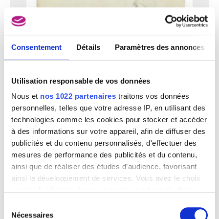
Consentement
Détails
Paramètres des annonces
Utilisation responsable de vos données
Nous et
nos 1022 partenaires
traitons vos données
personnelles, telles que votre adresse IP, en utilisant des
technologies comme les cookies pour stocker et accéder
à des informations sur votre appareil, afin de diffuser des
publicités et du contenu personnalisés, d'effectuer des
mesures de performance des publicités et du contenu,
ainsi que de réaliser des études d’audience, favorisant
ainsi le développement de services. Vous avez le choix
quant à l'utilisation de vos données et à leurs finalités.
Vous pouvez modifier ou retirer votre consentement à
Sélection
tout moment en consultant la Déclaration relative aux
Nécessaires
du