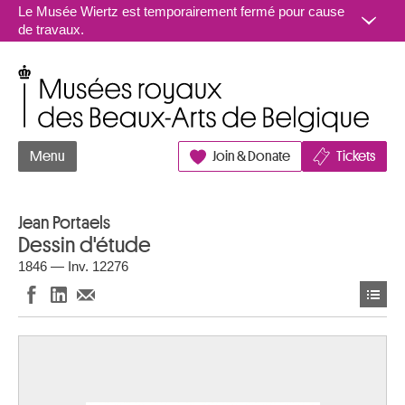
Aller au contenu
Le Musée Wiertz est temporairement fermé pour cause
de travaux.
Musées royaux des Beaux-Arts de Belgique
Menu
Join & Donate
Tickets
Jean Portaels
Dessin d'étude
1846 — Inv. 12276