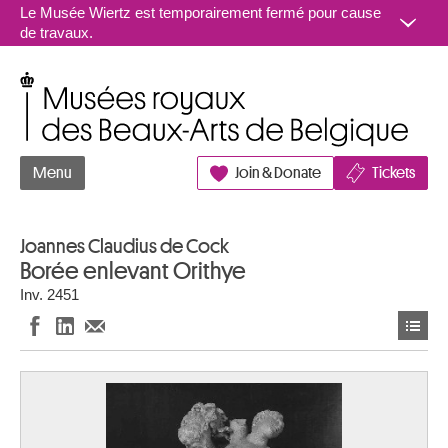
Aller au contenu
Le Musée Wiertz est temporairement fermé pour cause
de travaux.
Musées royaux des Beaux-Arts de Belgique
Menu
Join & Donate
Tickets
Joannes Claudius de Cock
Borée enlevant Orithye
Inv. 2451