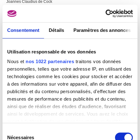
Joannes Claudius de Cock
Consentement
Détails
Paramètres des annonces
Utilisation responsable de vos données
Nous et
nos 1022 partenaires
traitons vos données
personnelles, telles que votre adresse IP, en utilisant des
technologies comme les cookies pour stocker et accéder
à des informations sur votre appareil, afin de diffuser des
publicités et du contenu personnalisés, d'effectuer des
mesures de performance des publicités et du contenu,
ainsi que de réaliser des études d’audience, favorisant
ainsi le développement de services. Vous avez le choix
quant à l'utilisation de vos données et à leurs finalités.
Vous pouvez modifier ou retirer votre consentement à
Sélection
tout moment en consultant la Déclaration relative aux
Nécessaires
du