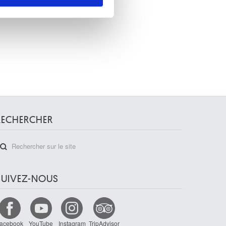
on de notre site avec nos
 d'autres informations que
RECHERCHER
SUIVEZ-NOUS
acebook
YouTube
Instagram
TripAdvisor