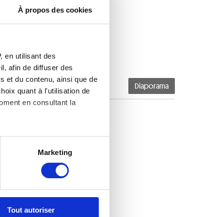
À propos des cookies
 en utilisant des
, afin de diffuser des
s et du contenu, ainsi que de
Diaporama
oix quant à l'utilisation de
moment en consultant la
es à plusieurs mètres près
Marketing
s spécifiques (empreintes
, reportez-vous à la
section «
claration sur les cookies.
Tout autoriser
nnalités relatives aux médias