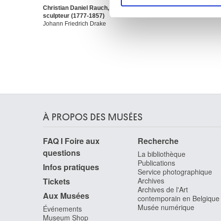
Christian Daniel Rauch,
sociaux et d'analyser notre t
sculpteur (1777-1857)
partenaires de médias sociaux
Johann Friedrich Drake
vous leur avez fournies ou qu'
À PROPOS DES MUSÉES
FAQ I Foire aux
Recherche
questions
La bibliothèque
Publications
Infos pratiques
Service photographique
Tickets
Archives
Archives de l'Art
Aux Musées
contemporain en Belgique
Musée numérique
Événements
Museum Shop