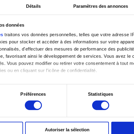
Détails
Paramètres des annonces
vos données
es
traitons vos données personnelles, telles que votre adresse IP,
es pour stocker et accéder à des informations sur votre appareil
sonnalisés, d'effectuer des mesures de performance des publicité
e, favorisant ainsi le développement de services. Vous avez le ch
ités. Vous pouvez modifier ou retirer votre consentement à tout 
es ou en cliquant sur l'icône de confidentialité.
imerions également :
tions sur votre localisation géographique qui peuvent être précis
Préférences
Statistiques
eil en l'analysant activement pour en relever les caractéristique
aitement de vos données personnelles et définir vos préférences
er ou retirer votre consentement à tout moment à partir de la dé
Autoriser la sélection
e personnaliser le contenu et les annonces, d'offrir des fonctio