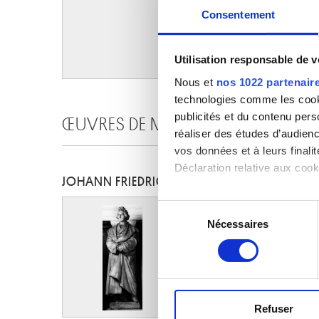
Consentement
Utilisation responsable de 
Nous et
nos 1022 partenair
technologies comme les cooki
publicités et du contenu per
ŒUVRES DE MÊME AUTEUR
réaliser des études d’audienc
vos données et à leurs final
Déclaration relative aux cooki
JOHANN FRIEDRICH DRAKE
Si vous le permettez, nous a
Sélection
Collecter des informa
Nécessaires
du
Identifier votre appar
consentement
digitales).
Pour en savoir plus sur le tr
Détails »
. Vous pouvez modifi
Refuser
Les cookies nous permettent d