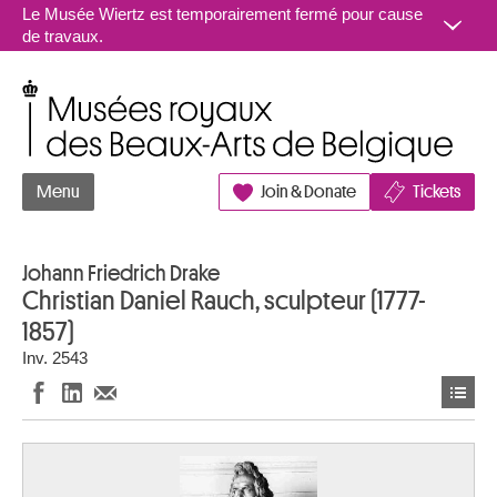
Aller au contenu
Le Musée Wiertz est temporairement fermé pour cause
de travaux.
Musées royaux des Beaux-Arts de Belgique
Menu
Join & Donate
Tickets
Johann Friedrich Drake
Christian Daniel Rauch, sculpteur (1777-
1857)
Inv. 2543