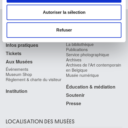
déclaration sur les cookies.
Autoriser la sélection
Les cookies nous permettent de personnaliser le contenu
À PROPOS DES MUSÉES
et les annonces, d'offrir des fonctionnalités relatives aux
Refuser
médias sociaux et d'analyser notre trafic. Nous
FAQ I Foire aux questions
Recherche
partageons également des informations sur l'utilisation de
La bibliothèque
Infos pratiques
notre site avec nos partenaires de médias sociaux, de
Publications
Tickets
Service photographique
publicité et d'analyse, qui peuvent combiner celles-ci
Archives
Aux Musées
avec d'autres informations que vous leur avez fournies
Archives de l'Art contemporain
ou qu'ils ont collectées lors de votre utilisation de leurs
Événements
en Belgique
Museum Shop
Musée numérique
services.
Règlement & charte du visiteur
Éducation & médiation
Institution
Soutenir
Presse
LOCALISATION DES MUSÉES