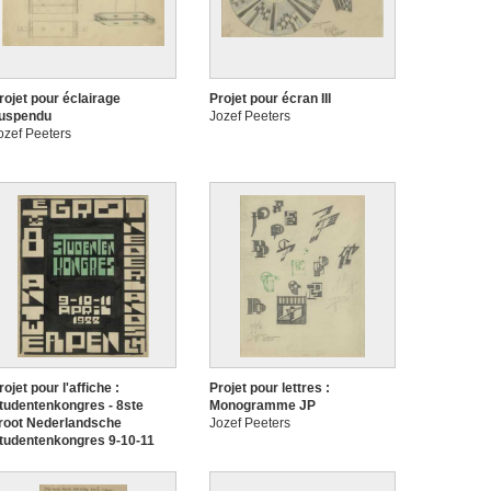
rojet pour éclairage
Projet pour écran III
uspendu
Jozef Peeters
ozef Peeters
rojet pour l'affiche :
Projet pour lettres :
tudentenkongres - 8ste
Monogramme JP
root Nederlandsche
Jozef Peeters
tudentenkongres 9-10-11
pril 1922 Antwerpen
ozef Peeters