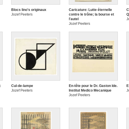
Blocs lino's originaux
Caricature: Lutte éternelle
C
Jozef Peeters
contre le trône; la bourse et
Q
l'autel
J
Jozef Peeters
:
Cul-de-lampe
En-tête pour le Dr. Gaston Ide.
E
Jozef Peeters
Institut Medico Mecanique
J
Jozef Peeters