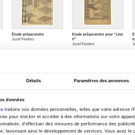
Étude préparatoire
Etude préparatoire pour "Lino
É
Jozef Peeters
V"
t
Jozef Peeters
J
Détails
Paramètres des annonces
vos données
es
traitons vos données personnelles, telles que votre adresse IP,
Étude tête
Étude tête Heracles (1)
É
es pour stocker et accéder à des informations sur votre appareil
Jozef Peeters
Jozef Peeters
J
sonnalisés, d'effectuer des mesures de performance des publicité
e, favorisant ainsi le développement de services. Vous avez le ch