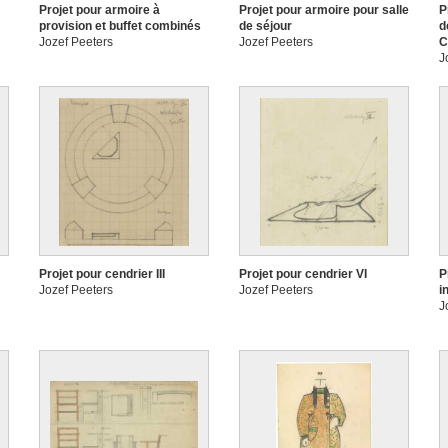
Projet pour armoire à
Projet pour armoire pour salle
P
provision et buffet combinés
de séjour
d
Jozef Peeters
Jozef Peeters
C
J
Projet pour cendrier III
Projet pour cendrier VI
P
Jozef Peeters
Jozef Peeters
i
J