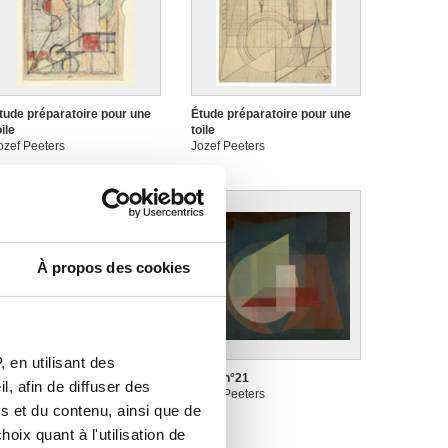
tude préparatoire pour une
Étude préparatoire pour une
oile
toile
ozef Peeters
Jozef Peeters
À propos des cookies
 en utilisant des
tude tête Heracles (2)
Huile n°21
, afin de diffuser des
ozef Peeters
Jozef Peeters
s et du contenu, ainsi que de
oix quant à l'utilisation de