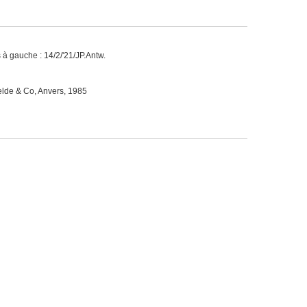
à gauche : 14/2/'21/JP.Antw.
elde & Co, Anvers, 1985