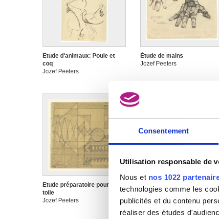
Etude d'animaux: Poule et
Étude de mains
coq
Jozef Peeters
Jozef Peeters
Consentement
Utilisation responsable de 
Nous et
nos 1022 partenair
Etude préparatoire pour une
Etude préparatoire pour une
technologies comme les cooki
toile
toile
publicités et du contenu per
Jozef Peeters
Jozef Peeters
réaliser des études d’audienc