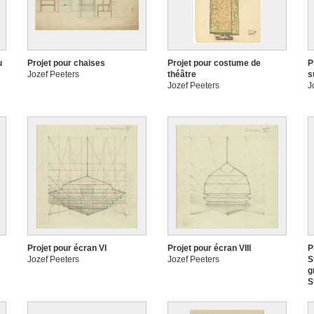
u
Projet pour chaises
Projet pour costume de
P
Jozef Peeters
théâtre
s
Jozef Peeters
J
Projet pour écran VI
Projet pour écran VIII
P
Jozef Peeters
Jozef Peeters
S
g
S
a
J