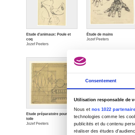
Etude d'animaux: Poule et
Étude de mains
coq
Jozef Peeters
Jozef Peeters
Consentement
Utilisation responsable de 
Nous et
nos 1022 partenair
Etude préparatoire pour une
Etude préparatoire pour une
technologies comme les cooki
toile
toile
publicités et du contenu per
Jozef Peeters
Jozef Peeters
réaliser des études d’audienc