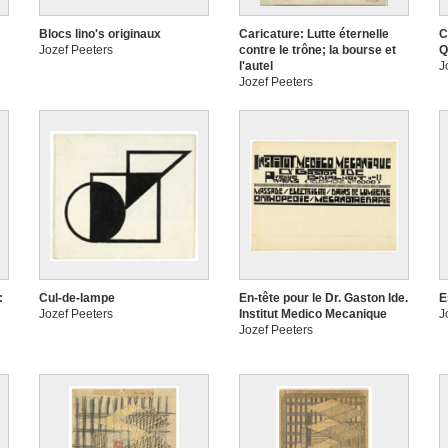
Blocs lino's originaux
Caricature: Lutte éternelle
C
Jozef Peeters
contre le trône; la bourse et
Q
l'autel
J
Jozef Peeters
:
Cul-de-lampe
En-tête pour le Dr. Gaston Ide.
E
Jozef Peeters
Institut Medico Mecanique
J
Jozef Peeters