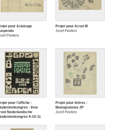
rojet pour éclairage
Projet pour écran III
uspendu
Jozef Peeters
ozef Peeters
rojet pour l'affiche :
Projet pour lettres :
tudentenkongres - 8ste
Monogramme JP
root Nederlandsche
Jozef Peeters
tudentenkongres 9-10-11
pril 1922 Antwerpen
ozef Peeters