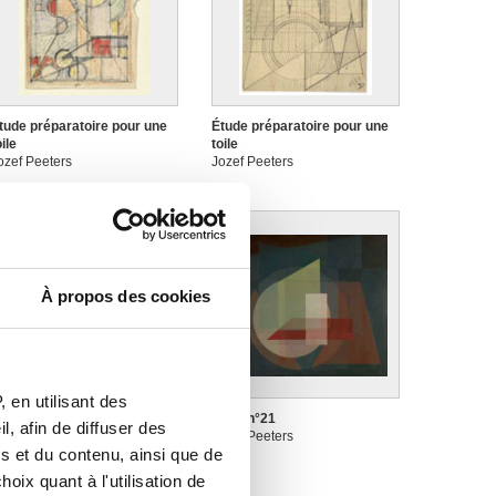
tude préparatoire pour une
Étude préparatoire pour une
oile
toile
ozef Peeters
Jozef Peeters
À propos des cookies
 en utilisant des
tude tête Heracles (2)
Huile n°21
, afin de diffuser des
ozef Peeters
Jozef Peeters
s et du contenu, ainsi que de
oix quant à l'utilisation de