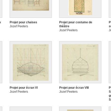
u
Projet pour chaises
Projet pour costume de
P
Jozef Peeters
théâtre
s
Jozef Peeters
J
Projet pour écran VI
Projet pour écran VIII
P
Jozef Peeters
Jozef Peeters
S
g
S
a
J