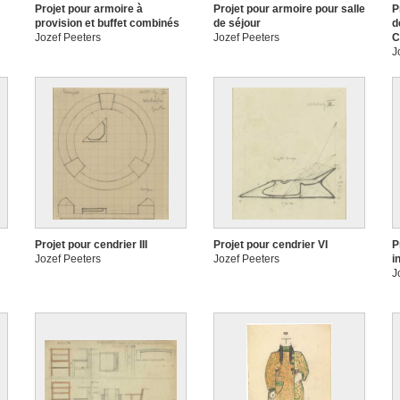
Projet pour armoire à
Projet pour armoire pour salle
P
provision et buffet combinés
de séjour
d
Jozef Peeters
Jozef Peeters
C
J
Projet pour cendrier III
Projet pour cendrier VI
P
Jozef Peeters
Jozef Peeters
i
J