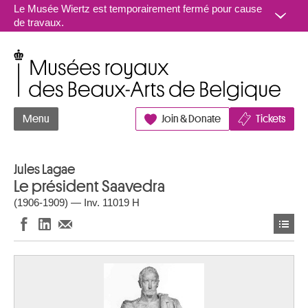
Aller au contenu
Le Musée Wiertz est temporairement fermé pour cause
de travaux.
Musées royaux des Beaux-Arts de Belgique
Menu
Join & Donate
Tickets
Jules Lagae
Le président Saavedra
(1906-1909) — Inv. 11019 H