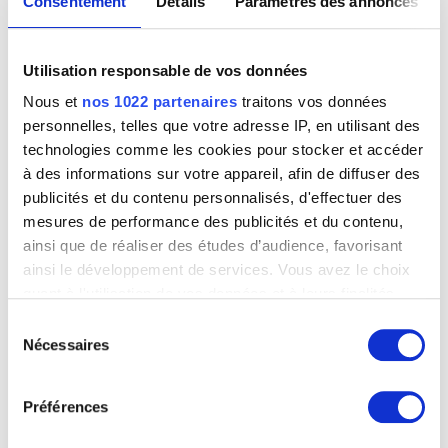
Consentement
Détails
Paramètres des annonces
Utilisation responsable de vos données
Nous et
nos 1022 partenaires
traitons vos données
personnelles, telles que votre adresse IP, en utilisant des
technologies comme les cookies pour stocker et accéder
à des informations sur votre appareil, afin de diffuser des
publicités et du contenu personnalisés, d'effectuer des
mesures de performance des publicités et du contenu,
ainsi que de réaliser des études d’audience, favorisant
ainsi le développement de services. Vous avez le choix
Le cardinal Pierre Lambert Goossens, archevêque de Malines
quant à l'utilisation de vos données et à leurs finalités.
Jules Lagae
Vous pouvez modifier ou retirer votre consentement à
Sélection
tout moment en consultant la Déclaration relative aux
Nécessaires
du
cookies ou en cliquant sur l'icône de confidentialité.
consentement
Préférences
Si vous le permettez, nous aimerions également :
Collecter des informations sur votre localisation