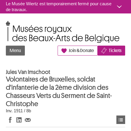
Aller au contenu
Le Musée Wiertz est temporairement fermé pour cause
de travaux.
Musées royaux des Beaux-Arts de Belgique
Menu
Join & Donate
Tickets
Jules Van Imschoot
Volontaires de Bruxelles, soldat
d'infanterie de la 2ème division des
Chasseurs Verts du Serment de Saint-
Christophe
Inv. 1911 / 8b