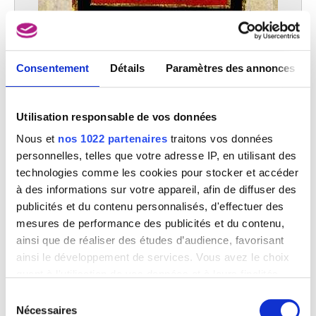
Consentement
Détails
Paramètres des annonces
Utilisation responsable de vos données
Nous et
nos 1022 partenaires
traitons vos données
personnelles, telles que votre adresse IP, en utilisant des
technologies comme les cookies pour stocker et accéder
à des informations sur votre appareil, afin de diffuser des
publicités et du contenu personnalisés, d'effectuer des
mesures de performance des publicités et du contenu,
Volontaires d' Alost, drapeau des Chasseurs d'infanterie
Jules Van Imschoot
ainsi que de réaliser des études d’audience, favorisant
ainsi le développement de services. Vous avez le choix
quant à l'utilisation de vos données et à leurs finalités.
Vous pouvez modifier ou retirer votre consentement à
Sélection
tout moment en consultant la Déclaration relative aux
Nécessaires
du