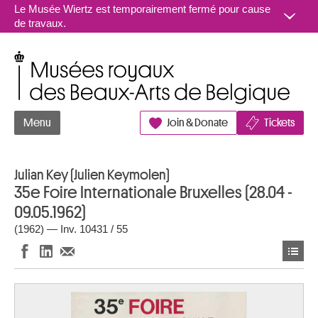
Aller au contenu
Le Musée Wiertz est temporairement fermé pour cause
de travaux.
Musées royaux des Beaux-Arts de Belgique
Menu
Join & Donate
Tickets
Julian Key (Julien Keymolen)
35e Foire Internationale Bruxelles (28.04 -
09.05.1962)
(1962) — Inv. 10431 / 55