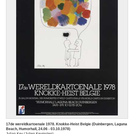
17de wereldkartoenale 1978. Knokke-Heist Belgie (Duinbergen, Laguna
Beach, Humorhall, 24.06 - 03.10.1978)
Julian Key (Julien Keymolen)