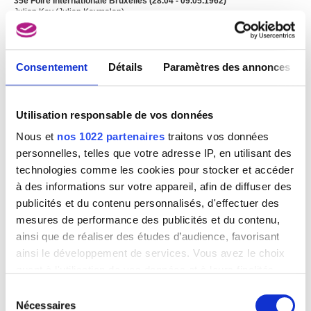
35e Foire Internationale Bruxelles (28.04 - 09.05.1962)
Julian Key (Julien Keymolen)
Consentement
Détails
Paramètres des annonces
Image non disponible
Utilisation responsable de vos données
35e Foire Internationale Bruxelles (30.04 - 12.05.1962)
Julian Key (Julien Keymolen)
Nous et
nos 1022 partenaires
traitons vos données
personnelles, telles que votre adresse IP, en utilisant des
technologies comme les cookies pour stocker et accéder
à des informations sur votre appareil, afin de diffuser des
publicités et du contenu personnalisés, d'effectuer des
mesures de performance des publicités et du contenu,
ainsi que de réaliser des études d’audience, favorisant
ainsi le développement de services. Vous avez le choix
quant à l'utilisation de vos données et à leurs finalités.
Vous pouvez modifier ou retirer votre consentement à
Sélection
tout moment en consultant la Déclaration relative aux
Nécessaires
du