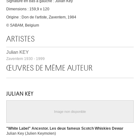
Signature en bas à gauche : Julian Key
Dimensions : 159,9 x 120
Origine : Don de l'artiste, Zaventem, 1984
© SABAM, Belgium
ARTISTES
Julian KEY
Zaventem 1930 - 1999
ŒUVRES DE MÊME AUTEUR
JULIAN KEY
Image non disponible
"White Label" Ancestor. Les deux fameux Scotch Whiskies Dewar
Julian Key (Julien Keymolen)