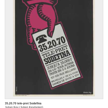
35.20.70 tele-pret Sodefina
Julian Key (Julien Keymolen)