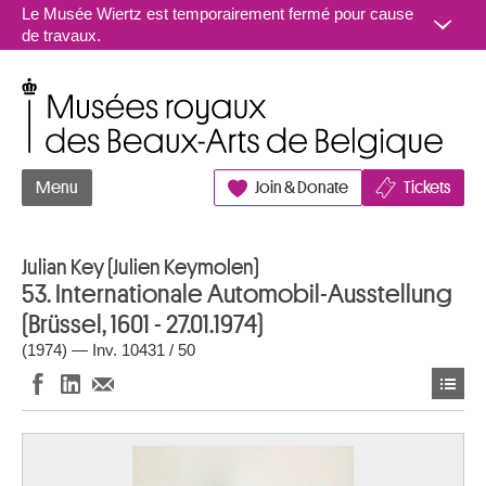
Aller au contenu
Le Musée Wiertz est temporairement fermé pour cause
de travaux.
Musées royaux des Beaux-Arts de Belgique
Menu
Join & Donate
Tickets
Julian Key (Julien Keymolen)
53. Internationale Automobil-Ausstellung
(Brüssel, 1601 - 27.01.1974)
(1974) — Inv. 10431 / 50