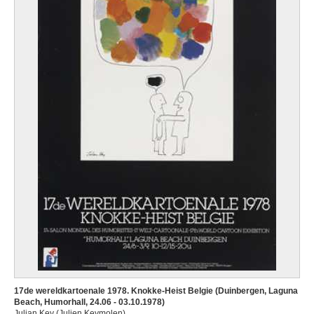
17de wereldkartoenale 1978. Knokke-Heist Belgie (Duinbergen, Laguna
Beach, Humorhall, 24.06 - 03.10.1978)
Julian Key (Julien Keymolen)