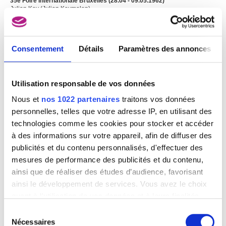
35e Foire Internationale Bruxelles (28.04 - 09.05.1962)
Julian Key (Julien Keymolen)
Consentement
Détails
Paramètres des annonces
Image non disponible
Utilisation responsable de vos données
35e Foire Internationale Bruxelles (30.04 - 12.05.1962)
Julian Key (Julien Keymolen)
Nous et
nos 1022 partenaires
traitons vos données
personnelles, telles que votre adresse IP, en utilisant des
technologies comme les cookies pour stocker et accéder
à des informations sur votre appareil, afin de diffuser des
publicités et du contenu personnalisés, d'effectuer des
mesures de performance des publicités et du contenu,
ainsi que de réaliser des études d’audience, favorisant
ainsi le développement de services. Vous avez le choix
quant à l'utilisation de vos données et à leurs finalités.
Vous pouvez modifier ou retirer votre consentement à
Sélection
tout moment en consultant la Déclaration relative aux
Nécessaires
du