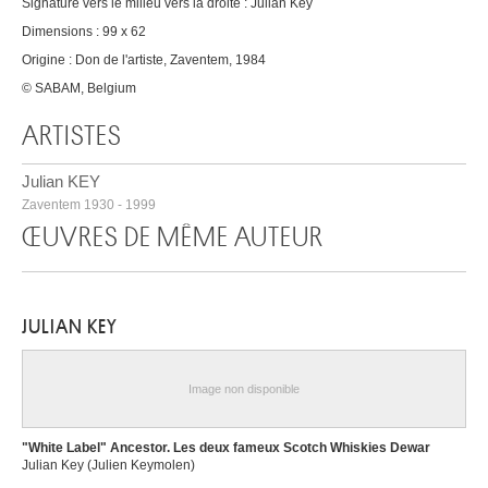
Signature vers le milieu vers la droite : Julian Key
Dimensions : 99 x 62
Origine : Don de l'artiste, Zaventem, 1984
© SABAM, Belgium
ARTISTES
Julian KEY
Zaventem 1930 - 1999
ŒUVRES DE MÊME AUTEUR
JULIAN KEY
Image non disponible
"White Label" Ancestor. Les deux fameux Scotch Whiskies Dewar
Julian Key (Julien Keymolen)