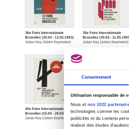
36e Foire Internationale
38e Foire Internationale
Bruxelles (30.04 - 12.05.1963)
Bruxelles (30.04 - 11.05.196
Julian Key (Julien Keymolen)
Julian Key (Julien Keymolen)
Consentement
Image non disponible
Utilisation responsable de 
Nous et
nos 1022 partenair
40e Foire Internationale
40e Foire Internationale
technologies comme les cooki
Bruxelles (15.04 - 26.04.1967)
Bruxelles (15.04 - 26.04.196
publicités et du contenu per
Julian Key (Julien Keymolen)
Julian Key (Julien Keymolen)
réaliser des études d’audienc