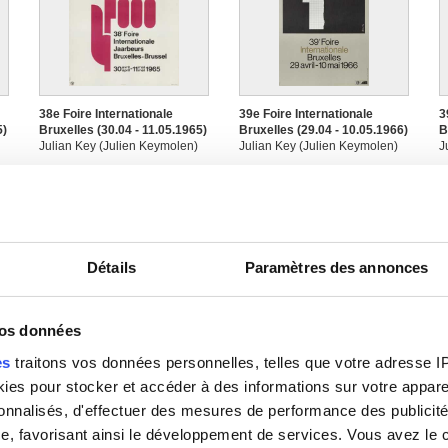
38e Foire Internationale
39e Foire Internationale
3
5)
Bruxelles (30.04 - 11.05.1965)
Bruxelles (29.04 - 10.05.1966)
B
Julian Key (Julien Keymolen)
Julian Key (Julien Keymolen)
J
Détails
Paramètres des annonces
vos données
es
traitons vos données personnelles, telles que votre adresse IP,
40e Foire Internationale
41e Foire Internationale
4
es pour stocker et accéder à des informations sur votre appareil
7)
Bruxelles (15.04 - 26.04.1976)
Bruxelles (20.04 - 01.05.1968)
B
sonnalisés, d'effectuer des mesures de performance des publicité
Julian Key (Julien Keymolen)
Julian Key (Julien Keymolen)
J
e, favorisant ainsi le développement de services. Vous avez le ch