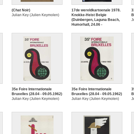
(Chat Noir)
17de wereldkartoenale 1978.
3
Julian Key (Julien Keymolen)
Knokke-Heist Belgie
B
(Duinbergen, Laguna Beach,
J
Humorhall, 24.06 -
03.10.1978)
Julian Key (Julien Keymolen)
35e Foire Internationale
35e Foire Internationale
3
Bruxelles (28.04 - 09.05.1962)
Bruxelles (28.04 - 09.05.1962)
B
Julian Key (Julien Keymolen)
Julian Key (Julien Keymolen)
J