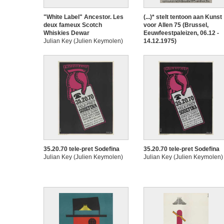
"White Label" Ancestor. Les
(...)* stelt tentoon aan Kunst
deux fameux Scotch
voor Allen 75 (Brussel,
Whiskies Dewar
Eeuwfeestpaleizen, 06.12 -
Julian Key (Julien Keymolen)
14.12.1975)
Julian Key (Julien Keymolen)
35.20.70 tele-pret Sodefina
35.20.70 tele-pret Sodefina
Julian Key (Julien Keymolen)
Julian Key (Julien Keymolen)