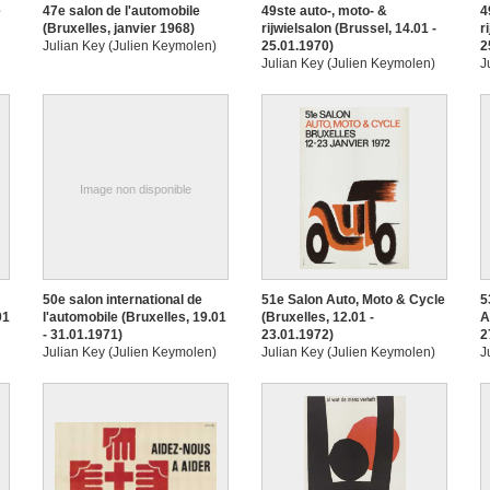
e
47e salon de l'automobile
49ste auto-, moto- &
4
(Bruxelles, janvier 1968)
rijwielsalon (Brussel, 14.01 -
r
Julian Key (Julien Keymolen)
25.01.1970)
2
Julian Key (Julien Keymolen)
J
Image non disponible
50e salon international de
51e Salon Auto, Moto & Cycle
5
01
l'automobile (Bruxelles, 19.01
(Bruxelles, 12.01 -
A
- 31.01.1971)
23.01.1972)
2
Julian Key (Julien Keymolen)
Julian Key (Julien Keymolen)
J