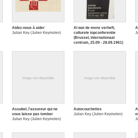
Aidez-nous à aider
Al wat de mens verheft,
A
Julian Key (Julien Keymolen)
culturele topconferentie
J
(Brussel, internationaal
centrum, 25.09 - 28.09.1961)
Julian Key (Julien Keymolen)
Image non disponible
Image non disponible
Assubel, l'assureur qui ne
Autocouchettes
A
vous laisse pas tomber
Julian Key (Julien Keymolen)
e
Julian Key (Julien Keymolen)
J