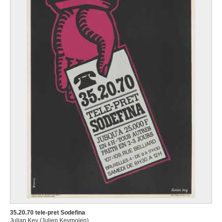
35.20.70 tele-pret Sodefina
Julian Key (Julien Keymolen)