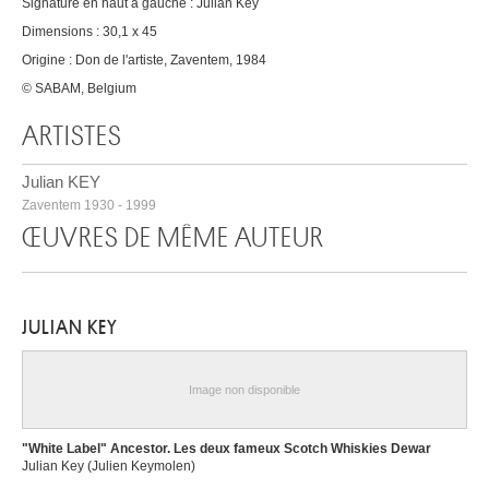
Signature en haut à gauche : Julian Key
Dimensions : 30,1 x 45
Origine : Don de l'artiste, Zaventem, 1984
© SABAM, Belgium
ARTISTES
Julian KEY
Zaventem 1930 - 1999
ŒUVRES DE MÊME AUTEUR
JULIAN KEY
Image non disponible
"White Label" Ancestor. Les deux fameux Scotch Whiskies Dewar
Julian Key (Julien Keymolen)