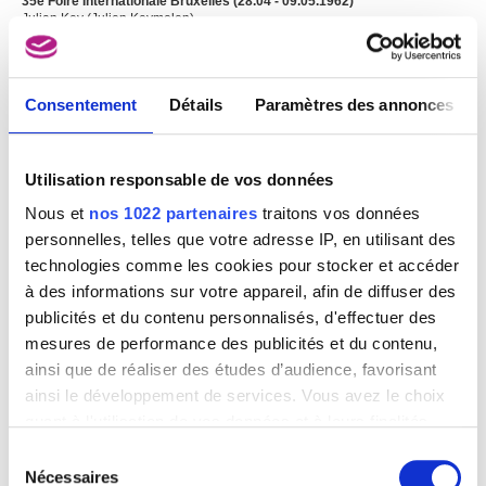
35e Foire Internationale Bruxelles (28.04 - 09.05.1962)
Julian Key (Julien Keymolen)
Consentement
Détails
Paramètres des annonces
Image non disponible
Utilisation responsable de vos données
35e Foire Internationale Bruxelles (30.04 - 12.05.1962)
Julian Key (Julien Keymolen)
Nous et
nos 1022 partenaires
traitons vos données
personnelles, telles que votre adresse IP, en utilisant des
technologies comme les cookies pour stocker et accéder
à des informations sur votre appareil, afin de diffuser des
publicités et du contenu personnalisés, d'effectuer des
mesures de performance des publicités et du contenu,
ainsi que de réaliser des études d’audience, favorisant
ainsi le développement de services. Vous avez le choix
quant à l'utilisation de vos données et à leurs finalités.
Vous pouvez modifier ou retirer votre consentement à
Sélection
tout moment en consultant la Déclaration relative aux
Nécessaires
du