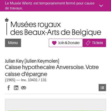
Aller au contenu
Le Musée Wiertz est temporairement fermé pour cause
de travaux.
Musées royaux des Beaux-Arts de Belgique
Menu
Join & Donate
Tickets
Julian Key (Julien Keymolen)
Caisse hypothecaire Anversoise. Votre
caisse d'épargne
(1965) — Inv. 10431 / 131