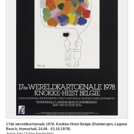
17de wereldkartoenale 1978. Knokke-Heist Belgie (Duinbergen, Laguna
Beach, Humorhall, 24.06 - 03.10.1978)
Julian Key (Julien Keymolen)