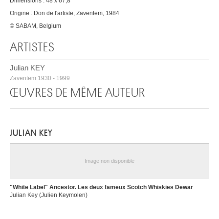
Dimensions : 48 x 67,8
Origine : Don de l'artiste, Zaventem, 1984
© SABAM, Belgium
ARTISTES
Julian KEY
Zaventem 1930 - 1999
ŒUVRES DE MÊME AUTEUR
JULIAN KEY
Image non disponible
"White Label" Ancestor. Les deux fameux Scotch Whiskies Dewar
Julian Key (Julien Keymolen)