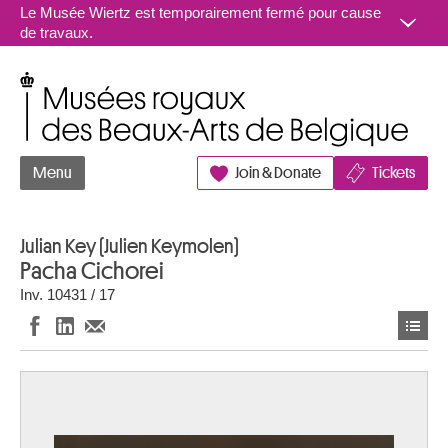
Aller au contenu
Le Musée Wiertz est temporairement fermé pour cause
de travaux.
Musées royaux des Beaux-Arts de Belgique
Menu
Join & Donate
Tickets
Julian Key (Julien Keymolen)
Pacha Cichorei
Inv. 10431 / 17