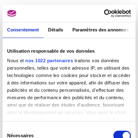
Image non disponible
Consentement
Détails
Paramètres des annonces
35e Foire Internationale Bruxelles (30.04 - 12.05.1962)
Julian Key (Julien Keymolen)
Utilisation responsable de vos données
Nous et
nos 1022 partenaires
traitons vos données
personnelles, telles que votre adresse IP, en utilisant des
technologies comme les cookies pour stocker et accéder
à des informations sur votre appareil, afin de diffuser des
publicités et du contenu personnalisés, d'effectuer des
mesures de performance des publicités et du contenu,
ainsi que de réaliser des études d’audience, favorisant
ainsi le développement de services. Vous avez le choix
quant à l'utilisation de vos données et à leurs finalités.
Vous pouvez modifier ou retirer votre consentement à
Sélection
tout moment en consultant la Déclaration relative aux
Nécessaires
du