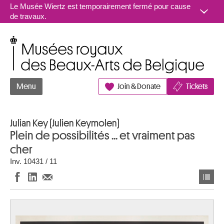
Aller au contenu
Le Musée Wiertz est temporairement fermé pour cause
de travaux.
Musées royaux des Beaux-Arts de Belgique
Menu
Join & Donate
Tickets
Julian Key (Julien Keymolen)
Plein de possibilités ... et vraiment pas
cher
Inv. 10431 / 11