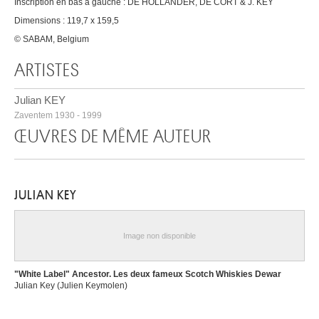
Inscription en bas à gauche : DE HOLLANDER, DE CORT & J. KEY
Dimensions : 119,7 x 159,5
© SABAM, Belgium
ARTISTES
Julian KEY
Zaventem 1930 - 1999
ŒUVRES DE MÊME AUTEUR
JULIAN KEY
Image non disponible
"White Label" Ancestor. Les deux fameux Scotch Whiskies Dewar
Julian Key (Julien Keymolen)