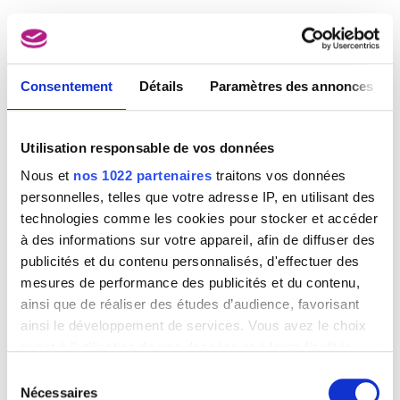
Image non disponible
Consentement
Détails
Paramètres des annonces
35e Foire Internationale Bruxelles (30.04 - 12.05.1962)
Julian Key (Julien Keymolen)
Utilisation responsable de vos données
Nous et
nos 1022 partenaires
traitons vos données
personnelles, telles que votre adresse IP, en utilisant des
technologies comme les cookies pour stocker et accéder
à des informations sur votre appareil, afin de diffuser des
publicités et du contenu personnalisés, d'effectuer des
mesures de performance des publicités et du contenu,
ainsi que de réaliser des études d’audience, favorisant
ainsi le développement de services. Vous avez le choix
quant à l'utilisation de vos données et à leurs finalités.
Vous pouvez modifier ou retirer votre consentement à
Sélection
tout moment en consultant la Déclaration relative aux
Nécessaires
du