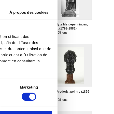
À propos des cookies
enri van Pede, architecte
Hippolyte Metdepenningen,
1ère moitié du XVIe siècle)
avocat (1799-1881)
ulien Dillens
Julien Dillens
 en utilisant des
, afin de diffuser des
s et du contenu, ainsi que de
oix quant à l'utilisation de
moment en consultant la
es à plusieurs mètres près
Marketing
s spécifiques (empreintes
e génie au lys
Léon Frederic, peintre (1856-
ulien Dillens
1940)
Julien Dillens
, reportez-vous à la
section «
claration sur les cookies.