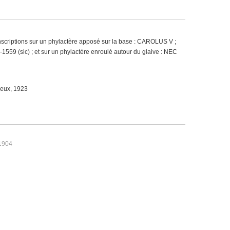
; inscriptions sur un phylactère apposé sur la base : CAROLUS V ;
-1559 (sic) ; et sur un phylactère enroulé autour du glaive : NEC
neux, 1923
 1904