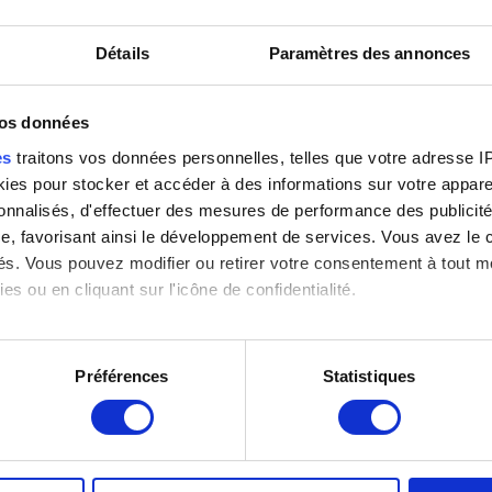
Détails
Paramètres des annonces
François Laurent, juriste
Génie ailé *
H
vos données
(1810-1887)
Julien Dillens
(
Julien Dillens
J
es
traitons vos données personnelles, telles que votre adresse IP,
es pour stocker et accéder à des informations sur votre appareil
sonnalisés, d'effectuer des mesures de performance des publicité
e, favorisant ainsi le développement de services. Vous avez le ch
ités. Vous pouvez modifier ou retirer votre consentement à tout 
es ou en cliquant sur l'icône de confidentialité.
imerions également :
tions sur votre localisation géographique qui peuvent être précis
Préférences
Statistiques
eil en l'analysant activement pour en relever les caractéristique
Hubert Frère-Orban, homme
Isabelle de Portugal (1503-
L
d'état belge (1812-1896)
1539)
J
Julien Dillens
Julien Dillens
aitement de vos données personnelles et définir vos préférences
er ou retirer votre consentement à tout moment à partir de la dé