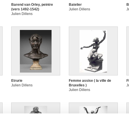
Barend van Orley, peintre
Batelier
B
(vers 1492-1542)
Julien Dillens
J
Julien Dillens
Etrurie
Femme assise ( la ville de
F
Julien Dillens
Bruxelles )
J
Julien Dillens