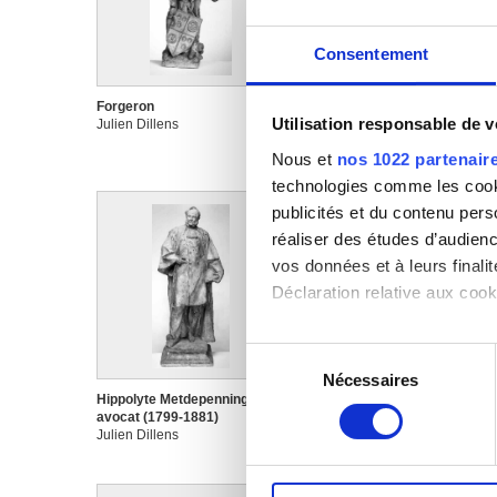
Consentement
Forgeron
François Laurent, juriste
Utilisation responsable de 
Julien Dillens
(1810-1887)
Julien Dillens
Nous et
nos 1022 partenair
technologies comme les cooki
publicités et du contenu per
réaliser des études d’audienc
vos données et à leurs final
Déclaration relative aux cooki
Si vous le permettez, nous a
Sélection
Collecter des informa
Nécessaires
du
Identifier votre appar
Hippolyte Metdepenningen,
Hubert Frère-Orban, homme
consentement
digitales).
avocat (1799-1881)
d'état belge (1812-1896)
Julien Dillens
Julien Dillens
Pour en savoir plus sur le tr
Détails »
. Vous pouvez modifi