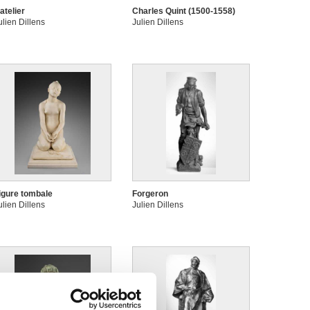
atelier
Charles Quint (1500-1558)
ulien Dillens
Julien Dillens
igure tombale
Forgeron
ulien Dillens
Julien Dillens