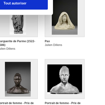
Tout autoriser
nnalités relatives aux médias
on de notre site avec nos
 d'autres informations que
arguerite de Parme (1522-
Pax
586)
Julien Dillens
ulien Dillens
ortrait de femme - Prix de
Portrait de femme - Prix de