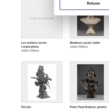
Refuser
Les cookies nous permettent d
sociaux et d'analyser notre t
partenaires de médias sociaux
Image non disponible
vous leur avez fournies ou qu'
Les métiers ou les
Madame Lucien Jubin
corporations
Julien Dillens
Julien Dillens
Persée
Peter Paul Rubens, peintre