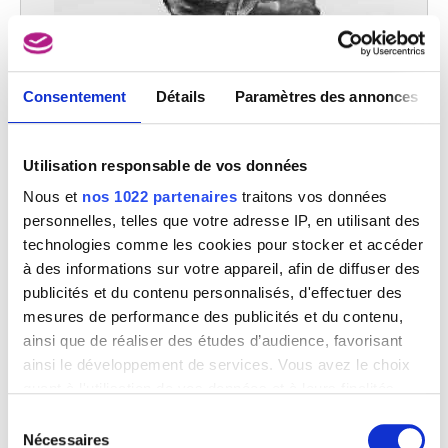
Consentement
Détails
Paramètres des annonces
Utilisation responsable de vos données
Nous et
nos 1022 partenaires
traitons vos données
personnelles, telles que votre adresse IP, en utilisant des
technologies comme les cookies pour stocker et accéder
à des informations sur votre appareil, afin de diffuser des
publicités et du contenu personnalisés, d'effectuer des
mesures de performance des publicités et du contenu,
ainsi que de réaliser des études d’audience, favorisant
ainsi le développement de services. Vous avez le choix
quant à l'utilisation de vos données et à leurs finalités.
Vous pouvez modifier ou retirer votre consentement à
Sélection
tout moment en consultant la Déclaration relative aux
Nécessaires
du