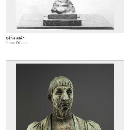
Génie ailé *
Julien Dillens