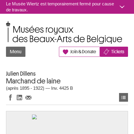
Aller au contenu
Le Musée Wiertz est temporairement fermé pour cause
de travaux.
Musées royaux des Beaux-Arts de Belgique
Menu
Join & Donate
Tickets
Julien Dillens
Marchand de laine
(après 1895 - 1922) — Inv. 4425 B