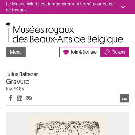
Aller au contenu
Le Musée Wiertz est temporairement fermé pour cause
de travaux.
Musées royaux des Beaux-Arts de Belgique
Menu
Join & Donate
Tickets
Julius Baltazar
Gravure
Inv. 9185