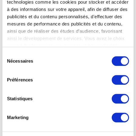
technologies comme les cookies pour stocker et accéder
à des informations sur votre appareil, afin de diffuser des
publicités et du contenu personnalisés, d'effectuer des
mesures de performance des publicités et du contenu,
ainsi que de réaliser des études d’audience, favorisant
ainsi le développement de services. Vous avez le choix
quant à l'utilisation de vos données et à leurs finalités.
Vous pouvez modifier ou retirer votre consentement à
Sélection
tout moment en consultant la Déclaration relative aux
Nécessaires
du
cookies ou en cliquant sur l'icône de confidentialité.
consentement
Préférences
Si vous le permettez, nous aimerions également :
Collecter des informations sur votre localisation
géographique qui peuvent être précises à plusieurs
Statistiques
mètres près
Identifier votre appareil en l'analysant activement
pour en relever les caractéristiques spécifiques
Marketing
(empreintes digitales).
Pour en savoir plus sur le traitement de vos données
Gravure
personnelles et définir vos préférences, reportez-vous à