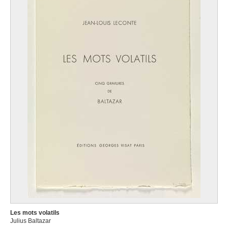
Les mots volatils
Julius Baltazar