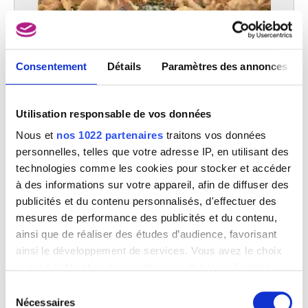
Consentement
Détails
Paramètres des annonces
Le ruisseau. Volet gauche : Le glacier - Le torrent. Centre : Le ruisseau.
Utilisation responsable de vos données
Volet droit : L'eau - L'eau dormante
Léon Frederic
Nous et
nos 1022 partenaires
traitons vos données
personnelles, telles que votre adresse IP, en utilisant des
technologies comme les cookies pour stocker et accéder
à des informations sur votre appareil, afin de diffuser des
publicités et du contenu personnalisés, d'effectuer des
mesures de performance des publicités et du contenu,
ainsi que de réaliser des études d’audience, favorisant
ainsi le développement de services. Vous avez le choix
quant à l'utilisation de vos données et à leurs finalités.
Vous pouvez modifier ou retirer votre consentement à
Sélection
tout moment en consultant la Déclaration relative aux
Nécessaires
du