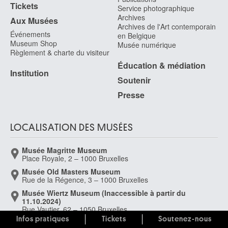
Tickets
Service photographique
Archives
Aux Musées
Archives de l'Art contemporain
Événements
en Belgique
Museum Shop
Musée numérique
Règlement & charte du visiteur
Éducation & médiation
Institution
Soutenir
Presse
LOCALISATION DES MUSÉES
Musée Magritte Museum
Place Royale, 2 – 1000 Bruxelles
Musée Old Masters Museum
Rue de la Régence, 3 – 1000 Bruxelles
Musée Wiertz Museum (Inaccessible à partir du
11.10.2024)
Rue Vautier, 62 – 1050 Bruxelles
Infos pratiques
Tickets
Soutenez-nous
Musée Meunier Museum