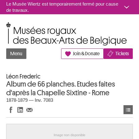
Aller au contenu
Le Musée Wiertz est temporairement fermé pour cause
de travaux.
Musées royaux des Beaux-Arts de Belgique
Menu
Join & Donate
Tickets
Léon Frederic
Album de 66 planches. Etudes faites
d'après la Chapelle Sixtine - Rome
1878-1879 — Inv. 7083
Image non disponible