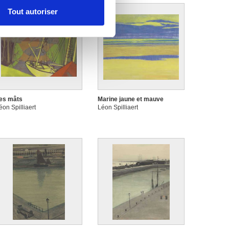
Tout autoriser
nnalités relatives aux médias
on de notre site avec nos
 d'autres informations que
es mâts
Marine jaune et mauve
éon Spilliaert
Léon Spilliaert