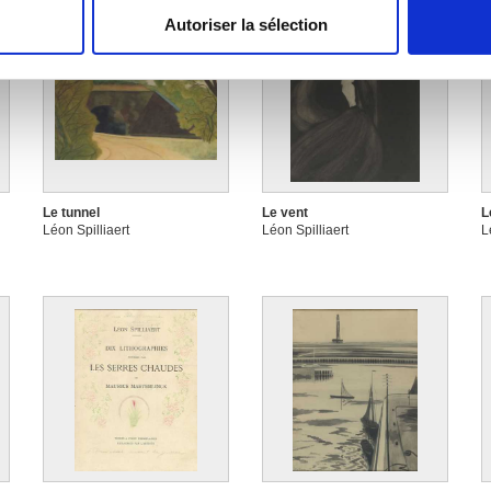
Autoriser la sélection
e personnaliser le contenu et les annonces, d'offrir des fonctio
rafic. Nous partageons également des informations sur l'utilisati
, de publicité et d'analyse, qui peuvent combiner celles-ci avec
ils ont collectées lors de votre utilisation de leurs services.
Le tunnel
Le vent
L
Léon Spilliaert
Léon Spilliaert
L