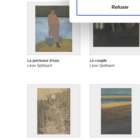
Refuser
Les cookies nous permettent d
sociaux et d'analyser notre t
partenaires de médias sociaux
vous leur avez fournies ou qu'
La porteuse d'eau
Le couple
Léon Spilliaert
Léon Spilliaert