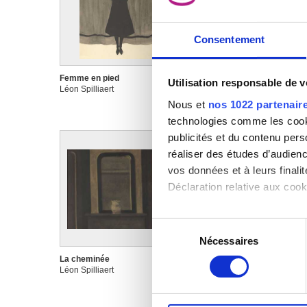
Consentement
Femme en pied
Femme sur la digue
Utilisation responsable de 
Léon Spilliaert
Léon Spilliaert
Nous et
nos 1022 partenair
technologies comme les cooki
publicités et du contenu per
réaliser des études d’audienc
vos données et à leurs final
Déclaration relative aux cooki
Si vous le permettez, nous a
Sélection
Collecter des informa
Nécessaires
du
Identifier votre appar
consentement
La cheminée
La dame au chapeau
digitales).
Léon Spilliaert
Léon Spilliaert
Pour en savoir plus sur le tr
Détails »
. Vous pouvez modifi