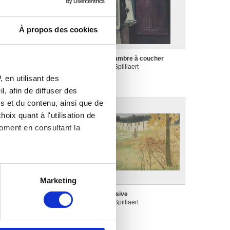
À propos des cookies
nquiétude au bord de la mer
La chambre à coucher
éon Spilliaert
Léon Spilliaert
 en utilisant des
, afin de diffuser des
s et du contenu, ainsi que de
oix quant à l'utilisation de
moment en consultant la
es à plusieurs mètres près
Marketing
s spécifiques (empreintes
a Glu
La lessive
éon Spilliaert
Léon Spilliaert
, reportez-vous à la
section «
claration sur les cookies.