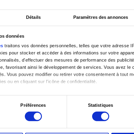
Détails
Paramètres des annonces
Fille de pêcheur
Galeries royales d'Ostende
I
vos données
Léon Spilliaert
Léon Spilliaert
L
es
traitons vos données personnelles, telles que votre adresse IP,
es pour stocker et accéder à des informations sur votre appareil
sonnalisés, d'effectuer des mesures de performance des publicité
e, favorisant ainsi le développement de services. Vous avez le ch
ités. Vous pouvez modifier ou retirer votre consentement à tout 
es ou en cliquant sur l'icône de confidentialité.
imerions également :
tions sur votre localisation géographique qui peuvent être précis
Préférences
Statistiques
eil en l'analysant activement pour en relever les caractéristique
La dame dans le train
La digue
L
Léon Spilliaert
Léon Spilliaert
L
aitement de vos données personnelles et définir vos préférences
er ou retirer votre consentement à tout moment à partir de la dé