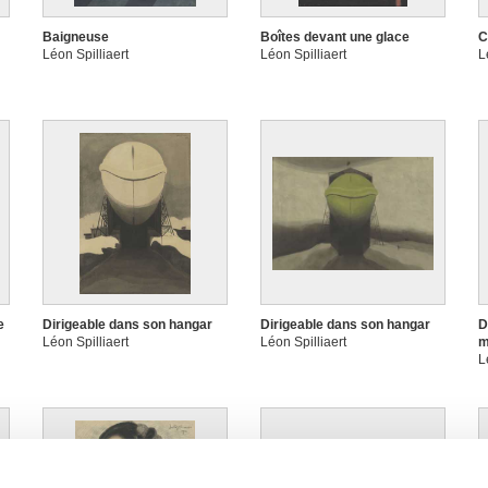
Baigneuse
Boîtes devant une glace
C
Léon Spilliaert
Léon Spilliaert
L
e
Dirigeable dans son hangar
Dirigeable dans son hangar
D
Léon Spilliaert
Léon Spilliaert
m
L