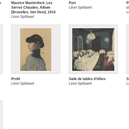
e
Maurice Maeterlinck. Les
Port
P
Serres Chaudes. Album
Léon Spilliaert
c
[Bruxelles, Van Oest], 1918
L
Léon Spilliaert
Profil
Salle de tables d'hôtes
S
Léon Spilliaert
Léon Spilliaert
L