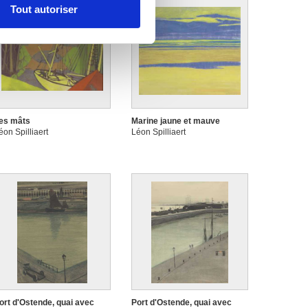
Tout autoriser
nnalités relatives aux médias
on de notre site avec nos
 d'autres informations que
es mâts
Marine jaune et mauve
éon Spilliaert
Léon Spilliaert
ort d'Ostende, quai avec
Port d'Ostende, quai avec