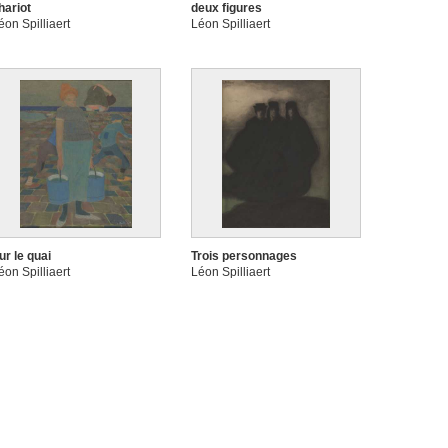
hariot
deux figures
éon Spilliaert
Léon Spilliaert
ur le quai
Trois personnages
éon Spilliaert
Léon Spilliaert