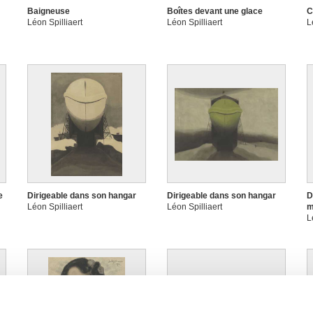
Baigneuse
Boîtes devant une glace
C
Léon Spilliaert
Léon Spilliaert
L
e
Dirigeable dans son hangar
Dirigeable dans son hangar
D
Léon Spilliaert
Léon Spilliaert
m
L