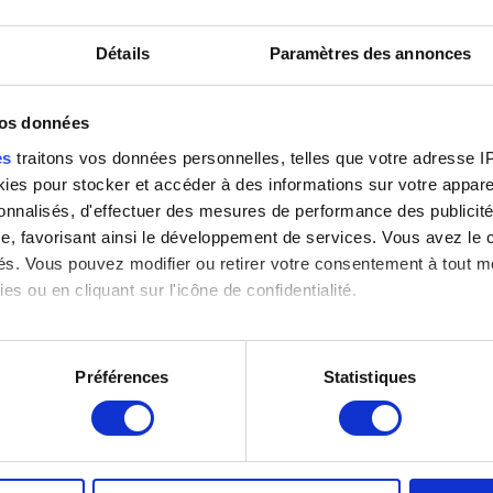
Détails
Paramètres des annonces
Fille de pêcheur
Galeries royales d'Ostende
I
vos données
Léon Spilliaert
Léon Spilliaert
L
es
traitons vos données personnelles, telles que votre adresse IP,
es pour stocker et accéder à des informations sur votre appareil
sonnalisés, d'effectuer des mesures de performance des publicité
e, favorisant ainsi le développement de services. Vous avez le ch
ités. Vous pouvez modifier ou retirer votre consentement à tout 
es ou en cliquant sur l'icône de confidentialité.
imerions également :
tions sur votre localisation géographique qui peuvent être précis
Préférences
Statistiques
eil en l'analysant activement pour en relever les caractéristique
La dame dans le train
La digue
L
Léon Spilliaert
Léon Spilliaert
L
aitement de vos données personnelles et définir vos préférences
er ou retirer votre consentement à tout moment à partir de la dé