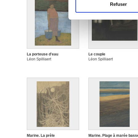
Refuser
Les cookies nous permettent d
sociaux et d'analyser notre t
partenaires de médias sociaux
vous leur avez fournies ou qu'
La porteuse d'eau
Le couple
Léon Spilliaert
Léon Spilliaert
Marine. La prèle
Marine. Plage à marée bass