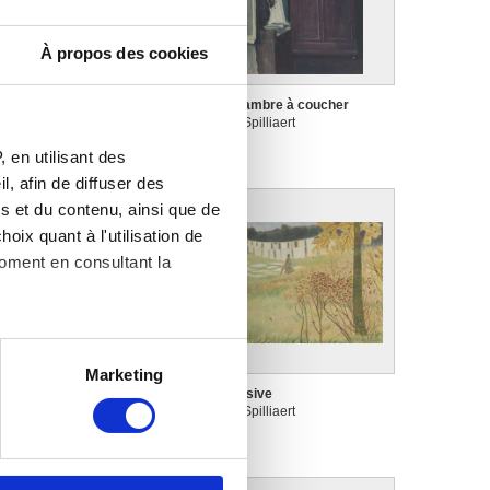
À propos des cookies
nquiétude au bord de la mer
La chambre à coucher
éon Spilliaert
Léon Spilliaert
 en utilisant des
, afin de diffuser des
s et du contenu, ainsi que de
oix quant à l'utilisation de
moment en consultant la
es à plusieurs mètres près
Marketing
s spécifiques (empreintes
a Glu
La lessive
éon Spilliaert
Léon Spilliaert
, reportez-vous à la
section «
claration sur les cookies.