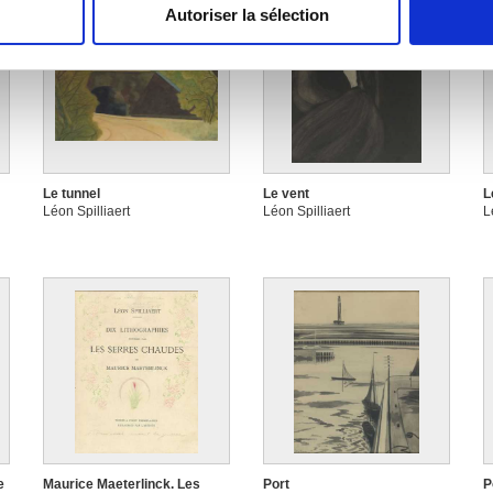
Autoriser la sélection
e personnaliser le contenu et les annonces, d'offrir des fonctio
rafic. Nous partageons également des informations sur l'utilisati
, de publicité et d'analyse, qui peuvent combiner celles-ci avec
ils ont collectées lors de votre utilisation de leurs services.
Le tunnel
Le vent
L
Léon Spilliaert
Léon Spilliaert
L
e
Maurice Maeterlinck. Les
Port
P