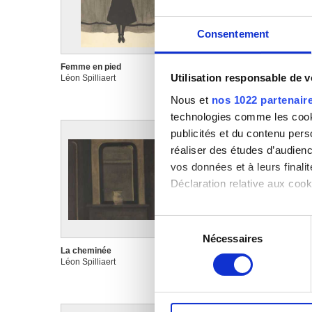
Consentement
Femme en pied
Femme sur la digue
Utilisation responsable de 
Léon Spilliaert
Léon Spilliaert
Nous et
nos 1022 partenair
technologies comme les cooki
publicités et du contenu per
réaliser des études d’audienc
vos données et à leurs final
Déclaration relative aux cooki
Si vous le permettez, nous a
Sélection
Collecter des informa
Nécessaires
du
Identifier votre appar
La cheminée
La dame au chapeau
consentement
digitales).
Léon Spilliaert
Léon Spilliaert
Pour en savoir plus sur le tr
Détails »
. Vous pouvez modifi