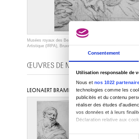
Musées royaux des Beaux-Arts de Belgique, Bruxelles / photo :
Artistique (IRPA), Bruxelles
Consentement
ŒUVRES DE MÊME AUTEUR
Utilisation responsable de 
Nous et
nos 1022 partenair
technologies comme les cooki
LEONAERT BRAMER
publicités et du contenu per
réaliser des études d’audienc
vos données et à leurs final
Déclaration relative aux cooki
Si vous le permettez, nous a
Sélection