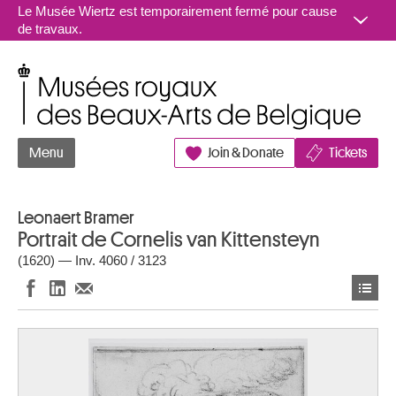
Aller au contenu
Le Musée Wiertz est temporairement fermé pour cause
de travaux.
Musées royaux des Beaux-Arts de Belgique
Menu
Join & Donate
Tickets
Leonaert Bramer
Portrait de Cornelis van Kittensteyn
(1620) — Inv. 4060 / 3123