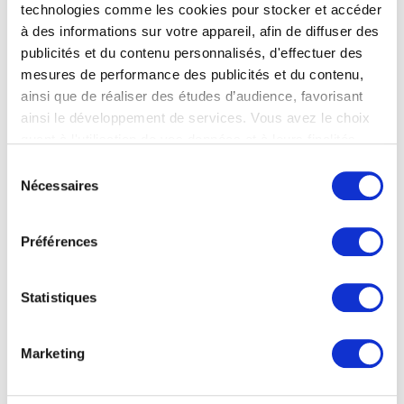
technologies comme les cookies pour stocker et accéder
à des informations sur votre appareil, afin de diffuser des
publicités et du contenu personnalisés, d'effectuer des
mesures de performance des publicités et du contenu,
ainsi que de réaliser des études d’audience, favorisant
ainsi le développement de services. Vous avez le choix
quant à l'utilisation de vos données et à leurs finalités.
Vous pouvez modifier ou retirer votre consentement à
Sélection
tout moment en consultant la Déclaration relative aux
Nécessaires
du
cookies ou en cliquant sur l'icône de confidentialité.
consentement
Préférences
Si vous le permettez, nous aimerions également :
Collecter des informations sur votre localisation
géographique qui peuvent être précises à plusieurs
Statistiques
mètres près
Identifier votre appareil en l'analysant activement
pour en relever les caractéristiques spécifiques
Marketing
(empreintes digitales).
Portrait de David de Haen
Pour en savoir plus sur le traitement de vos données
Leonaert Bramer