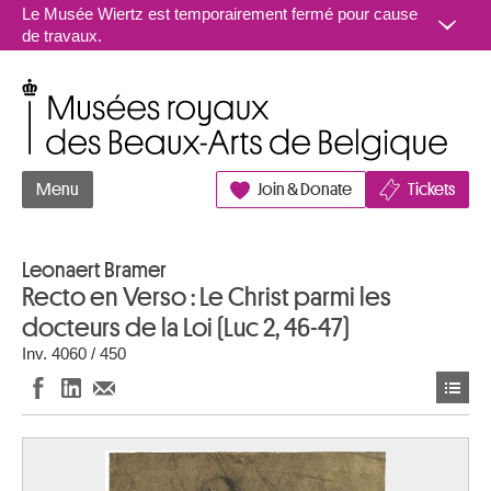
Aller au contenu
Le Musée Wiertz est temporairement fermé pour cause
de travaux.
Musées royaux des Beaux-Arts de Belgique
Menu
Join & Donate
Tickets
Leonaert Bramer
Recto en Verso : Le Christ parmi les
docteurs de la Loi (Luc 2, 46-47)
Inv. 4060 / 450