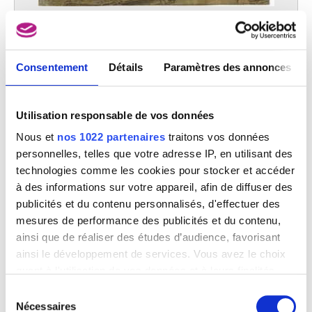
Recto en Verso : Le Christ parmi les docteurs de la Loi (Luc 2, 46-47)
Leonaert Bramer
Consentement
Détails
Paramètres des annonces
ECOLE DES PAYS-BAS SEPTENTRIONAUX
Utilisation responsable de vos données
Nous et
nos 1022 partenaires
traitons vos données
personnelles, telles que votre adresse IP, en utilisant des
technologies comme les cookies pour stocker et accéder
à des informations sur votre appareil, afin de diffuser des
publicités et du contenu personnalisés, d'effectuer des
mesures de performance des publicités et du contenu,
ainsi que de réaliser des études d’audience, favorisant
ainsi le développement de services. Vous avez le choix
quant à l'utilisation de vos données et à leurs finalités.
Vous pouvez modifier ou retirer votre consentement à
Sélection
tout moment en consultant la Déclaration relative aux
Nécessaires
du