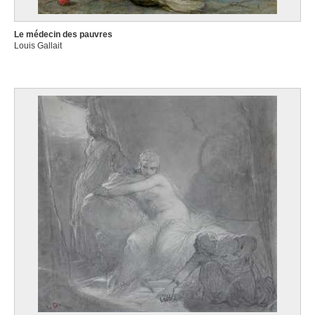
Gilsoul Victor
Bruxelles 1867 - Woluwe-Saint-Lambert / Bruxelles 1939
Le médecin des pauvres
Louis Gallait
Gimignani Ludovico
Rome (Italie) 1643 - Zagarola (Italie) 1697
Giordano Luca
Naples (Italie) 1634 - 1705
Gischia Léon
Dax, Landes (France) 1903 - Venise (Italie) 1991
Gnoli Domenico
Rome (Italie) 1933 - New York, New York (Etats-Unis) 1970
Gobert Léon
Wasmes 1869 - Mons 1935
Godecharle Gilles-Lambert
Bruxelles 1750 - 1835
Godenne John
Bruxelles 1930 - Paris (France) 1965
Goepfert Hermann
Bad Nauheim, Hesse (Allemagne) 1926 - Anvers 1982