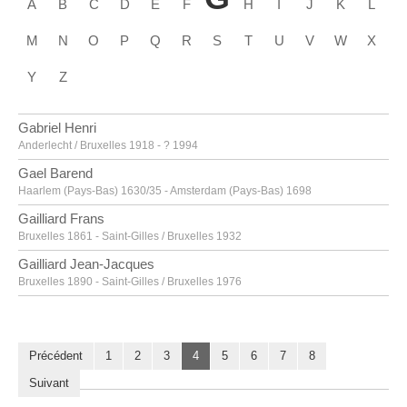
A
B
C
D
E
F
H
I
J
K
L
M
N
O
P
Q
R
S
T
U
V
W
X
Y
Z
Gabriel Henri
Anderlecht / Bruxelles 1918 - ? 1994
Gael Barend
Haarlem (Pays-Bas) 1630/35 - Amsterdam (Pays-Bas) 1698
Gailliard Frans
Bruxelles 1861 - Saint-Gilles / Bruxelles 1932
Gailliard Jean-Jacques
Bruxelles 1890 - Saint-Gilles / Bruxelles 1976
Gallait Louis
Tournai 1810 - Schaerbeek / Bruxelles 1887
Gallé Émile [LOANed Artworks]
Précédent
1
2
3
4
5
6
7
8
Nancy, Lorraine (France) 1846 - 1904
Suivant
Galle Hiëronymus I