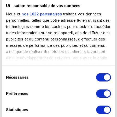
Louis Gallait
Guffens Godefroid
Utilisation responsable de vos données
Hasselt 1823 - Schaerbeek / Bruxelles 1901
Nous et
nos 1022 partenaires
traitons vos données
Guiette René
personnelles, telles que votre adresse IP, en utilisant des
Anvers 1893 - 1976
technologies comme les cookies pour stocker et accéder
Guignebert Jean-Claude
à des informations sur votre appareil, afin de diffuser des
Paris (France) 1921
publicités et du contenu personnalisés, d'effectuer des
Guillain Marthe
mesures de performance des publicités et du contenu,
Charleroi 1890 - Watermael-Boitsfort / Bruxelles 1974
ainsi que de réaliser des études d’audience, favorisant
ainsi le développement de services. Vous avez le choix
Guillaume Agnès
Louvain 1962
quant à l'utilisation de vos données et à leurs finalités.
Vous pouvez modifier ou retirer votre consentement à
Guillaume Georgette
Sélection
Anderlecht / Bruxelles 1911 - Chastrès 1996
tout moment en consultant la Déclaration relative aux
Nécessaires
du
cookies ou en cliquant sur l'icône de confidentialité.
Les comtes morts
Guillaume J.
consentement
Louis Gallait
XIXème siècle
Préférences
Si vous le permettez, nous aimerions également :
Guillaumin Armand
Collecter des informations sur votre localisation
Paris (France) 1841 - 1927
géographique qui peuvent être précises à plusieurs
Statistiques
Guilmot Jacques
mètres près
Soignies 1927 - Soignies 2005