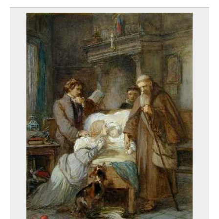
Geurden Elisabeth
Gand 1924 - Evere / Bruxelles 2002
Geys Jef
Bourg-Léopold 1934 - Genk 2018
Ghesquière Napoléon-François
Gand 1812 - 1862
Ghobert Bernard
Woluwe -Saint-Lambert / Bruxelles 1914 - Uccle / Bruxelles 1975
Ghysels Jean-Pierre
Uccle / Bruxelles 1932 - Couture-Saint-Germain / Lasne 2024
Gilioli Emile
Paris (France) 1911 - 1977
Gillemans Jan Pauwel I
Anvers 1618 - Antwerpen ? dernière mention en 1675
Gillet Roger Edgard
Paris (France) 1924 - Saint-Suliac, Ille-et-Vilaine (France) 2004
Gilmont Edgar
Seneffe 1887 - Cagnes-sur-Mer, Alpes-Maritimes (France) 1949