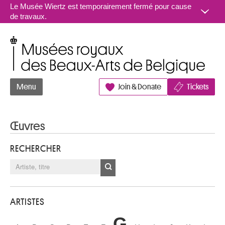
Aller au contenu
Le Musée Wiertz est temporairement fermé pour cause
de travaux.
Musées royaux des Beaux-Arts de Belgique
Menu
Join & Donate
Tickets
Œuvres
RECHERCHER
ARTISTES
G