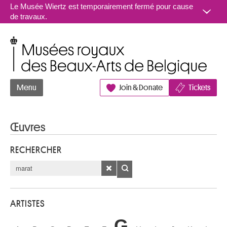
Aller au contenu
Le Musée Wiertz est temporairement fermé pour cause
de travaux.
Musées royaux des Beaux-Arts de Belgique
Menu
Join & Donate
Tickets
Œuvres
RECHERCHER
ARTISTES
G