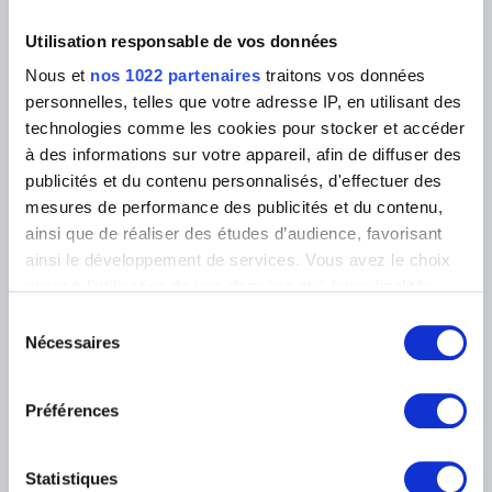
La bibliothèque
Infos pratiques
Utilisation responsable de vos données
Publications
Tickets
Service photographique
Nous et
nos 1022 partenaires
traitons vos données
Archives
Aux Musées
Archives de l'Art contemporain
personnelles, telles que votre adresse IP, en utilisant des
Événements
en Belgique
technologies comme les cookies pour stocker et accéder
Museum Shop
Musée numérique
à des informations sur votre appareil, afin de diffuser des
Règlement & charte du visiteur
publicités et du contenu personnalisés, d'effectuer des
Éducation & médiation
Institution
mesures de performance des publicités et du contenu,
Soutenir
ainsi que de réaliser des études d’audience, favorisant
Presse
ainsi le développement de services. Vous avez le choix
quant à l'utilisation de vos données et à leurs finalités.
Vous pouvez modifier ou retirer votre consentement à
LOCALISATION DES MUSÉES
Sélection
tout moment en consultant la Déclaration relative aux
Nécessaires
du
cookies ou en cliquant sur l'icône de confidentialité.
Musée Magritte Museum
consentement
Place Royale, 2 – 1000 Bruxelles
Préférences
Musée Old Masters Museum
Si vous le permettez, nous aimerions également :
Rue de la Régence, 3 – 1000 Bruxelles
Collecter des informations sur votre localisation
Musée Wiertz Museum (Inaccessible à partir du
géographique qui peuvent être précises à plusieurs
11.10.2024)
Statistiques
mètres près