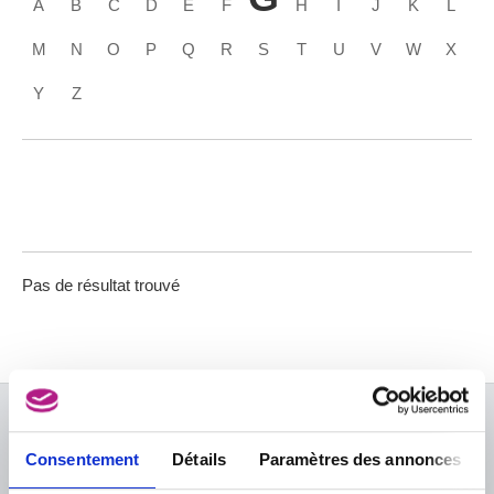
A
B
C
D
E
F
H
I
J
K
L
M
N
O
P
Q
R
S
T
U
V
W
X
Y
Z
Pas de résultat trouvé
À PROPOS DES MUSÉES
Consentement
Détails
Paramètres des annonces
FAQ I Foire aux questions
Recherche