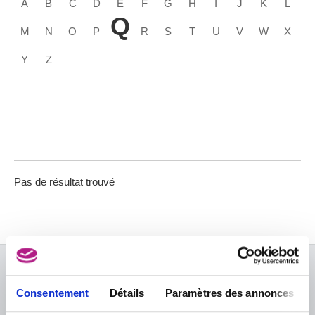
A
B
C
D
E
F
G
H
I
J
K
L
Q
M
N
O
P
R
S
T
U
V
W
X
Y
Z
Pas de résultat trouvé
À PROPOS DES MUSÉES
Consentement
Détails
Paramètres des annonces
FAQ I Foire aux questions
Recherche