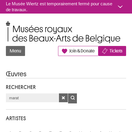
Aller au contenu
Le Musée Wiertz est temporairement fermé pour cause
de travaux.
Musées royaux des Beaux-Arts de Belgique
Menu
Join & Donate
Tickets
Œuvres
RECHERCHER
ARTISTES