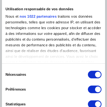
La bibliothèque
Infos pratiques
Utilisation responsable de vos données
Publications
Tickets
Service photographique
Nous et
nos 1022 partenaires
traitons vos données
Archives
Aux Musées
Archives de l'Art contemporain
personnelles, telles que votre adresse IP, en utilisant des
Événements
en Belgique
technologies comme les cookies pour stocker et accéder
Museum Shop
Musée numérique
à des informations sur votre appareil, afin de diffuser des
Règlement & charte du visiteur
publicités et du contenu personnalisés, d'effectuer des
Éducation & médiation
Institution
mesures de performance des publicités et du contenu,
Soutenir
ainsi que de réaliser des études d’audience, favorisant
Presse
ainsi le développement de services. Vous avez le choix
quant à l'utilisation de vos données et à leurs finalités.
Vous pouvez modifier ou retirer votre consentement à
LOCALISATION DES MUSÉES
Sélection
tout moment en consultant la Déclaration relative aux
Nécessaires
du
cookies ou en cliquant sur l'icône de confidentialité.
Musée Magritte Museum
consentement
Place Royale, 2 – 1000 Bruxelles
Préférences
Musée Old Masters Museum
Si vous le permettez, nous aimerions également :
Rue de la Régence, 3 – 1000 Bruxelles
Collecter des informations sur votre localisation
Musée Wiertz Museum (Inaccessible à partir du
géographique qui peuvent être précises à plusieurs
11.10.2024)
Statistiques
mètres près