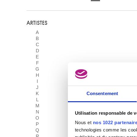
ARTISTES
A
B
C
D
E
F
G
H
I
J
K
Consentement
L
M
N
Utilisation responsable de 
O
Nous et
nos 1022 partenair
P
technologies comme les cooki
Q
R