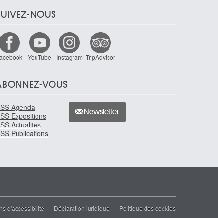
SUIVEZ-NOUS
acebook
YouTube
Instagram
TripAdvisor
ABONNEZ-VOUS
SS Agenda
Newsletter
SS Expositions
SS Actualités
SS Publications
ns d'accessibilité
Déclaration juridique
Politique des cookies