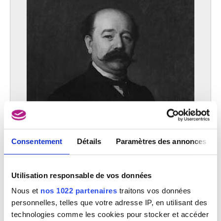
Consentement
Détails
Paramètres des annonces
Utilisation responsable de vos données
Nous et
nos 1022 partenaires
traitons vos données
personnelles, telles que votre adresse IP, en utilisant des
Portrait de monsieur Jean Cardon
technologies comme les cookies pour stocker et accéder
Liévin De Winne