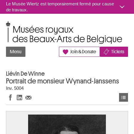
Aller au contenu
Le Musée Wiertz est temporairement fermé pour cause
de travaux.
Musées royaux des Beaux-Arts de Belgique
Menu
Join & Donate
Tickets
Liévin De Winne
Portrait de monsieur Wynand-Janssens
Inv. 5004