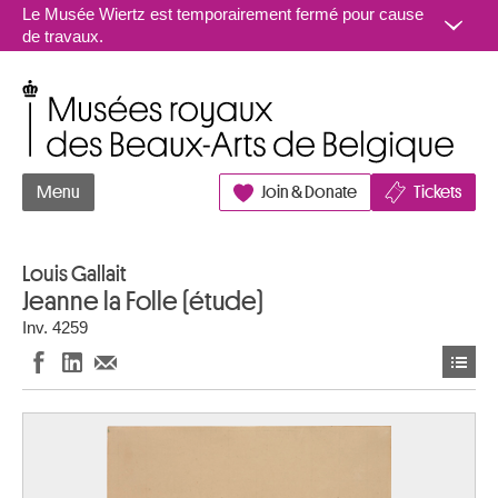
Aller au contenu
Le Musée Wiertz est temporairement fermé pour cause
de travaux.
Musées royaux des Beaux-Arts de Belgique
Menu
Join & Donate
Tickets
Louis Gallait
Jeanne la Folle (étude)
Inv. 4259