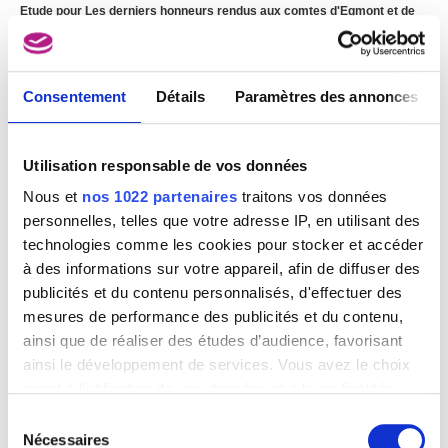
Etude pour Les derniers honneurs rendus aux comtes d'Egmont et de
Hornes
Louis Gallait
Consentement
Détails
Paramètres des annonces
Utilisation responsable de vos données
Nous et
nos 1022 partenaires
traitons vos données
personnelles, telles que votre adresse IP, en utilisant des
technologies comme les cookies pour stocker et accéder
à des informations sur votre appareil, afin de diffuser des
publicités et du contenu personnalisés, d'effectuer des
mesures de performance des publicités et du contenu,
ainsi que de réaliser des études d’audience, favorisant
ainsi le développement de services. Vous avez le choix
quant à l'utilisation de vos données et à leurs finalités.
Vous pouvez modifier ou retirer votre consentement à
Sélection
tout moment en consultant la Déclaration relative aux
Nécessaires
du