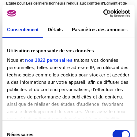
Etude pour Les derniers honneurs rendus aux comtes d'Egmont et de
Hornes
Louis Gallait
Consentement
Détails
Paramètres des annonces
Utilisation responsable de vos données
Nous et
nos 1022 partenaires
traitons vos données
personnelles, telles que votre adresse IP, en utilisant des
technologies comme les cookies pour stocker et accéder
à des informations sur votre appareil, afin de diffuser des
publicités et du contenu personnalisés, d'effectuer des
mesures de performance des publicités et du contenu,
ainsi que de réaliser des études d’audience, favorisant
ainsi le développement de services. Vous avez le choix
quant à l'utilisation de vos données et à leurs finalités.
Vous pouvez modifier ou retirer votre consentement à
Sélection
tout moment en consultant la Déclaration relative aux
Nécessaires
du