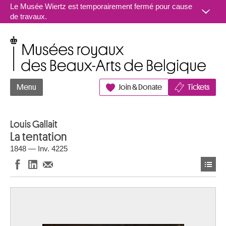
Aller au contenu
Le Musée Wiertz est temporairement fermé pour cause
de travaux.
Musées royaux des Beaux-Arts de Belgique
Menu
Join & Donate
Tickets
Louis Gallait
La tentation
1848 — Inv. 4225