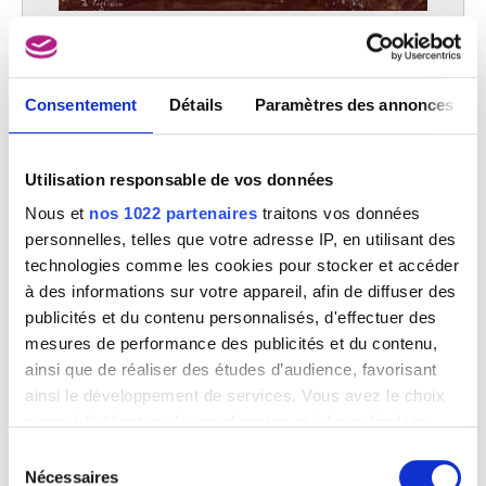
Etude pour Les derniers honneurs rendus aux comtes d'Egmont et de
Hornes
Louis Gallait
Consentement
Détails
Paramètres des annonces
Utilisation responsable de vos données
Nous et
nos 1022 partenaires
traitons vos données
personnelles, telles que votre adresse IP, en utilisant des
technologies comme les cookies pour stocker et accéder
à des informations sur votre appareil, afin de diffuser des
publicités et du contenu personnalisés, d'effectuer des
mesures de performance des publicités et du contenu,
ainsi que de réaliser des études d’audience, favorisant
ainsi le développement de services. Vous avez le choix
quant à l'utilisation de vos données et à leurs finalités.
Vous pouvez modifier ou retirer votre consentement à
Sélection
tout moment en consultant la Déclaration relative aux
Nécessaires
du