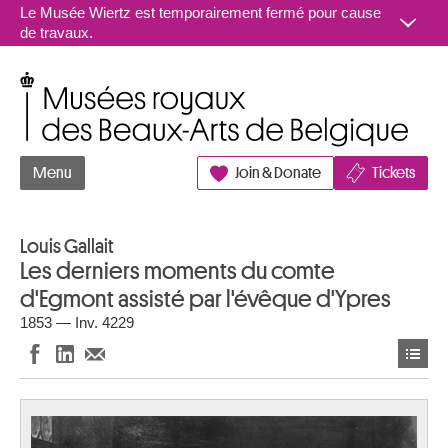
Aller au contenu
Le Musée Wiertz est temporairement fermé pour cause
de travaux.
Musées royaux des Beaux-Arts de Belgique
Menu
Join & Donate
Tickets
Louis Gallait
Les derniers moments du comte
d'Egmont assisté par l'évêque d'Ypres
1853 — Inv. 4229