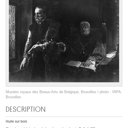
Musées royaux des Beaux-Arts de Belgique, Bruxelles / photo : IRPA,
Bruxelles
DESCRIPTION
Huile sur bois