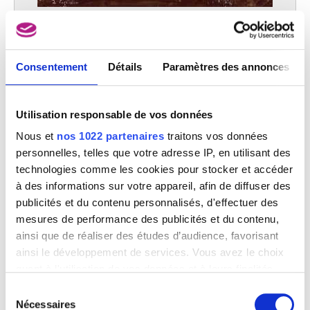
Etude pour Les derniers honneurs rendus aux comtes d'Egmont et de
Hornes
Louis Gallait
Consentement
Détails
Paramètres des annonces
Utilisation responsable de vos données
Nous et
nos 1022 partenaires
traitons vos données
personnelles, telles que votre adresse IP, en utilisant des
technologies comme les cookies pour stocker et accéder
à des informations sur votre appareil, afin de diffuser des
publicités et du contenu personnalisés, d'effectuer des
mesures de performance des publicités et du contenu,
ainsi que de réaliser des études d’audience, favorisant
ainsi le développement de services. Vous avez le choix
quant à l'utilisation de vos données et à leurs finalités.
Vous pouvez modifier ou retirer votre consentement à
Sélection
tout moment en consultant la Déclaration relative aux
Nécessaires
du