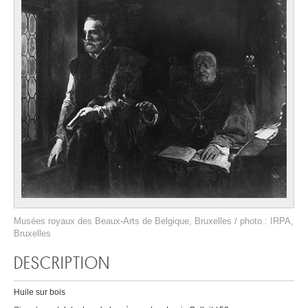
Musées royaux des Beaux-Arts de Belgique, Bruxelles / photo : IRPA,
Bruxelles
DESCRIPTION
Huile sur bois