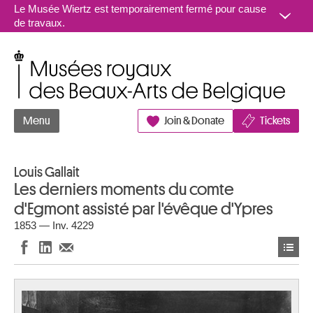
Aller au contenu
Le Musée Wiertz est temporairement fermé pour cause
de travaux.
Musées royaux des Beaux-Arts de Belgique
Menu
Join & Donate
Tickets
Louis Gallait
Les derniers moments du comte
d'Egmont assisté par l'évêque d'Ypres
1853 — Inv. 4229