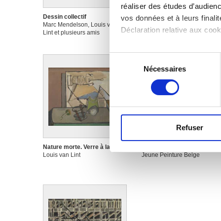
réaliser des études d’audienc
Dessin collectif
Etrange végétation
vos données et à leurs final
Marc Mendelson, Louis van
Louis van Lint
Déclaration relative aux cooki
Lint et plusieurs amis
Si vous le permettez, nous a
Sélection
Collecter des informa
Nécessaires
du
Identifier votre appar
consentement
digitales).
Pour en savoir plus sur le tr
Détails »
. Vous pouvez modifi
Refuser
Les cookies nous permettent d
sociaux et d'analyser notre t
Nature morte. Verre à lampe
Oeuvre collective
Louis van Lint
Jeune Peinture Belge
partenaires de médias sociaux
vous leur avez fournies ou qu'