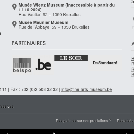
Musée Wiertz Museum (Inaccessible à partir du
11.10.2024)
Rue Vautier, 62 – 1050 Bruxelles
Musée Meunier Museum
Rue de l’Abbaye, 59 – 1050 Bruxelles
F
n
PARTENAIRES
R
R
R
R
 11 | Fax : +32 (0)2 508 32 32 |
info@fine-arts-museum.be
réservés
Des plaintes sur nos prestations ?
Déclaratio