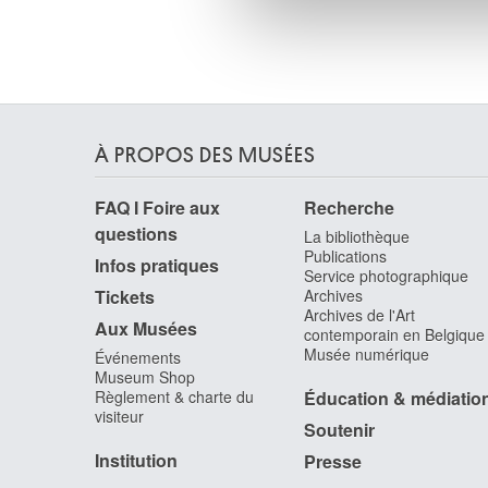
vous leur avez fournies ou qu'
À PROPOS DES MUSÉES
FAQ I Foire aux
Recherche
questions
La bibliothèque
Publications
Infos pratiques
Service photographique
Tickets
Archives
Archives de l'Art
Aux Musées
contemporain en Belgique
Musée numérique
Événements
Museum Shop
Règlement & charte du
Éducation & médiatio
visiteur
Soutenir
Institution
Presse