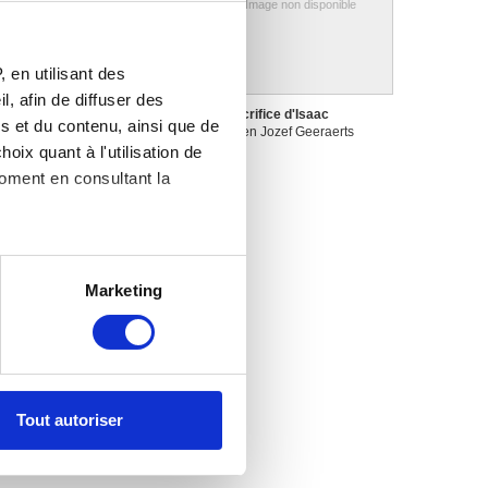
Image non disponible
Image non disponible
 en utilisant des
, afin de diffuser des
e Christ et la femme
Le sacrifice d'Isaac
s et du contenu, ainsi que de
dultère
Maerten Jozef Geeraerts
aerten Jozef Geeraerts
oix quant à l'utilisation de
moment en consultant la
es à plusieurs mètres près
Marketing
s spécifiques (empreintes
, reportez-vous à la
section «
claration sur les cookies.
Tout autoriser
nnalités relatives aux médias
on de notre site avec nos
 d'autres informations que