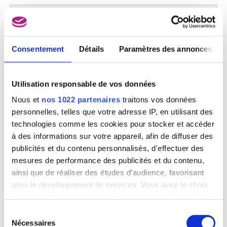
Consentement
Détails
Paramètres des annonces
Utilisation responsable de vos données
Nous et
nos 1022 partenaires
traitons vos données
personnelles, telles que votre adresse IP, en utilisant des
technologies comme les cookies pour stocker et accéder
à des informations sur votre appareil, afin de diffuser des
publicités et du contenu personnalisés, d'effectuer des
mesures de performance des publicités et du contenu,
ainsi que de réaliser des études d’audience, favorisant
ainsi le développement de services. Vous avez le choix
quant à l'utilisation de vos données et à leurs finalités.
Vous pouvez modifier ou retirer votre consentement à
Sélection
tout moment en consultant la Déclaration relative aux
Nécessaires
du