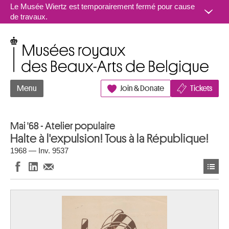
Aller au contenu
Le Musée Wiertz est temporairement fermé pour cause
de travaux.
Musées royaux des Beaux-Arts de Belgique
Menu
Join & Donate
Tickets
Mai '68 - Atelier populaire
Halte à l'expulsion! Tous à la République!
1968 — Inv. 9537