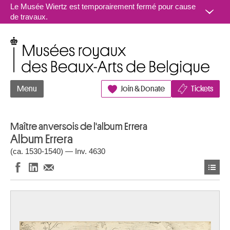
Aller au contenu
Le Musée Wiertz est temporairement fermé pour cause
de travaux.
Musées royaux des Beaux-Arts de Belgique
Menu
Join & Donate
Tickets
Maître anversois de l'album Errera
Album Errera
(ca. 1530-1540) — Inv. 4630