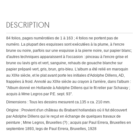
DESCRIPTION
84 folios, pages numérotées de 1 à 163 ; 4 folios ne portent pas de
numéro. La plupart des esquisses sont exécutées à la plume, à l'encre
brune ou noire, parfois sur une esquisse à la pierre noire, sur papier blanc;
d'autres techniques apparaissent à l'occasion : pinceau à l'encre grise et
brune ou lavis gris et vert, sanguine, rehauts de gouache blanche sur
papier préparé vert, gris, brun, gris-bleu. L'album a été relié en maroquin
au XIXe siècle, et le plat avant porte les initiales d'Adolphe Dillens, AD,
frappées à froid. Annoté au XIXe siècle au crayon à l'arrière, dans l'album :
"Album donné en Hollande à Adolphe Dillens qui le fit relier par Schavay ;
acquis à Mme Legros par P.E. sept. 93".
Dimensions : Tous les dessins mesurent ca.135 x ca. 210 mm.
Origine : Provient d'un château du Brabant hollandais où il fut découvert
par Adolphe Dillens qui le reçut en échange de quelques travaux de
peinture ; Mme Legros, Bruxelles (?) ; acquis par Paul Errera, Bruxelles en
septembre 1893, legs de Paul Errera, Bruxelles, 1928