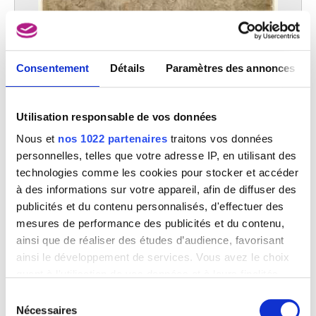
Consentement
Détails
Paramètres des annonces
Utilisation responsable de vos données
Crucifixion du Christ et martyre de plusieurs saints
Maarten De Vos
Nous et
nos 1022 partenaires
traitons vos données
personnelles, telles que votre adresse IP, en utilisant des
technologies comme les cookies pour stocker et accéder
à des informations sur votre appareil, afin de diffuser des
publicités et du contenu personnalisés, d'effectuer des
mesures de performance des publicités et du contenu,
ainsi que de réaliser des études d’audience, favorisant
ainsi le développement de services. Vous avez le choix
quant à l'utilisation de vos données et à leurs finalités.
Vous pouvez modifier ou retirer votre consentement à
Sélection
tout moment en consultant la Déclaration relative aux
Nécessaires
du