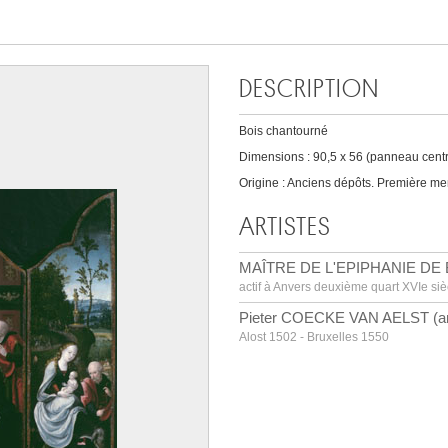
DESCRIPTION
Bois chantourné
Dimensions : 90,5 x 56 (panneau centra
Origine : Anciens dépôts. Première men
ARTISTES
MAÎTRE DE L'EPIPHANIE DE
actif à Anvers deuxième quart XVIe siè
Pieter COECKE VAN AELST (anci
Alost 1502 - Bruxelles 1550