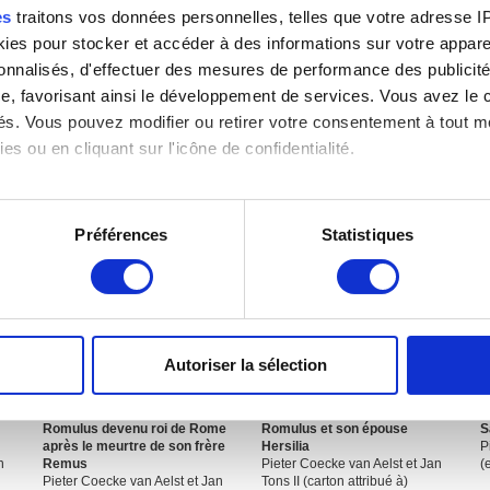
es
traitons vos données personnelles, telles que votre adresse IP,
es pour stocker et accéder à des informations sur votre appareil
sonnalisés, d'effectuer des mesures de performance des publicité
e, favorisant ainsi le développement de services. Vous avez le ch
ités. Vous pouvez modifier ou retirer votre consentement à tout 
L'éducation de Romulus et
L'enlèvement des Sabines
L
es ou en cliquant sur l'icône de confidentialité.
Remus
Pieter Coecke van Aelst et Jan
P
Pieter Coecke van Aelst et Jan
Tons II (carton attribué à)
d
Tons II (carton attribué à)
imerions également :
tions sur votre localisation géographique qui peuvent être précis
Préférences
Statistiques
eil en l'analysant activement pour en relever les caractéristique
aitement de vos données personnelles et définir vos préférences
er ou retirer votre consentement à tout moment à partir de la dé
Autoriser la sélection
e personnaliser le contenu et les annonces, d'offrir des fonctio
rafic. Nous partageons également des informations sur l'utilisati
Romulus devenu roi de Rome
Romulus et son épouse
S
, de publicité et d'analyse, qui peuvent combiner celles-ci avec
après le meurtre de son frère
Hersilia
P
ils ont collectées lors de votre utilisation de leurs services.
n
Remus
Pieter Coecke van Aelst et Jan
(
Pieter Coecke van Aelst et Jan
Tons II (carton attribué à)