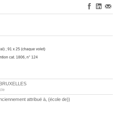
l) ; 91 x 25 (chaque volet)
tion cat. 1806, n° 124
 BRUXELLES
cle
ennement attribué à, (école de))