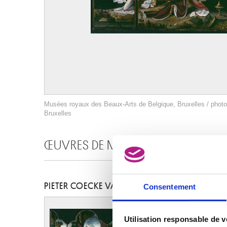
Musées royaux des Beaux-Arts de Belgique, Bruxelles / photo :
Bruxelles
ŒUVRES DE MÊME AUTEUR
PIETER COECKE VAN AELST
Consentement
Utilisation responsable de 