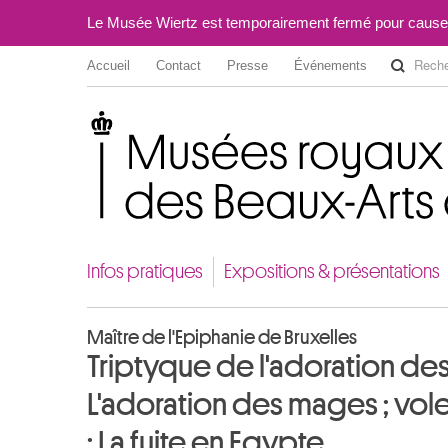
Le Musée Wiertz est temporairement fermé pour cause
Accueil
Contact
Presse
Événements
Musées royaux des Beaux-Arts de Belgique
Infos pratiques
Expositions & présentations
Maître de l'Epiphanie de Bruxelles
Triptyque de l'adoration des
L'adoration des mages ; volet 
: La fuite en Egypte