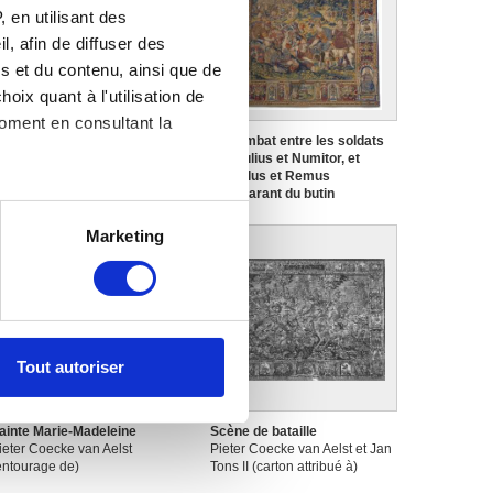
 en utilisant des
, afin de diffuser des
s et du contenu, ainsi que de
oix quant à l'utilisation de
moment en consultant la
a Cène
Le combat entre les soldats
ieter Coecke van Aelst (atelier
d'Amulius et Numitor, et
e)
Romulus et Remus
s'emparant du butin
Pieter Coecke van Aelst et Jan
Tons II (carton attribué à)
es à plusieurs mètres près
Marketing
s spécifiques (empreintes
, reportez-vous à la
section «
claration sur les cookies.
Tout autoriser
nnalités relatives aux médias
on de notre site avec nos
ainte Marie-Madeleine
Scène de bataille
 d'autres informations que
ieter Coecke van Aelst
Pieter Coecke van Aelst et Jan
entourage de)
Tons II (carton attribué à)