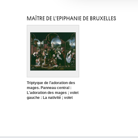
Tons II (carton attribué à)
MAÎTRE DE L'EPIPHANIE DE BRUXELLES
Triptyque de l'adoration des
mages. Panneau central :
L'adoration des mages ; volet
gauche : La nativité ; volet
droit : La fuite en Egypte
Maître de l'Epiphanie de
Bruxelles