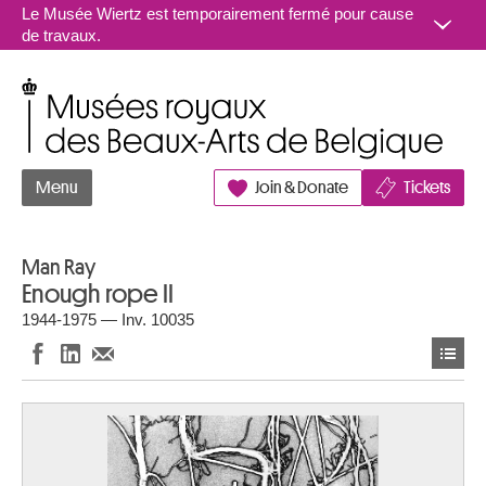
Aller au contenu
Le Musée Wiertz est temporairement fermé pour cause
de travaux.
Musées royaux des Beaux-Arts de Belgique
Menu
Join & Donate
Tickets
Man Ray
Enough rope II
1944-1975 — Inv. 10035