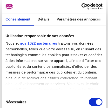
Enough rope II
Consentement
Détails
Paramètres des annonces
Man Ray
Utilisation responsable de vos données
Nous et
nos 1022 partenaires
traitons vos données
personnelles, telles que votre adresse IP, en utilisant des
technologies comme les cookies pour stocker et accéder
à des informations sur votre appareil, afin de diffuser des
publicités et du contenu personnalisés, d'effectuer des
mesures de performance des publicités et du contenu,
ainsi que de réaliser des études d’audience, favorisant
ainsi le développement de services. Vous avez le choix
quant à l'utilisation de vos données et à leurs finalités.
Vous pouvez modifier ou retirer votre consentement à
Sélection
tout moment en consultant la Déclaration relative aux
Nécessaires
du
cookies ou en cliquant sur l'icône de confidentialité.