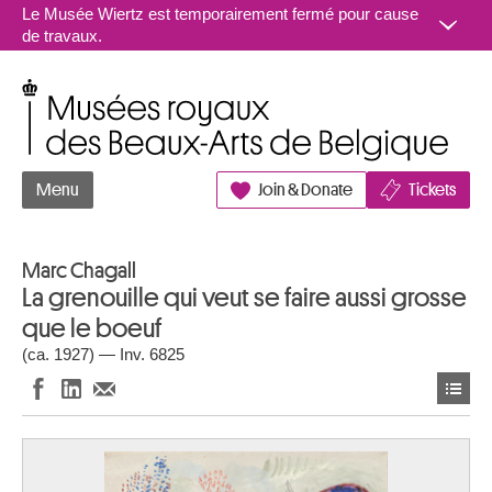
Aller au contenu
Le Musée Wiertz est temporairement fermé pour cause
de travaux.
Musées royaux des Beaux-Arts de Belgique
Menu
Join & Donate
Tickets
Marc Chagall
La grenouille qui veut se faire aussi grosse
que le boeuf
(ca. 1927) — Inv. 6825