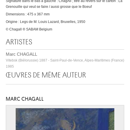
Signature dans le bas à gauche : ChagAll ; titre au revers sur le carton : La
Grenouille qui veut se faire / aussi grosse que le Boeuf
Dimensions : 475 x 367 mm
Origine : Legs de M. Louis Lazard, Bruxelles, 1950
© Chagall ® SABAM Belgium
ARTISTES
Marc CHAGALL
Vitebsk (Biélorussie) 1887 - Saint-Paul-de-Vence, Alpes-Maritimes (France)
1985
ŒUVRES DE MÊME AUTEUR
MARC CHAGALL