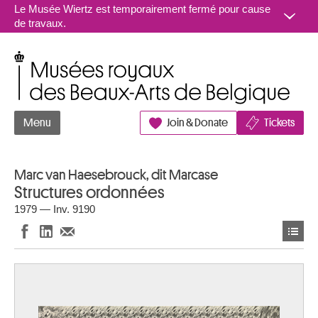
Aller au contenu
Le Musée Wiertz est temporairement fermé pour cause
de travaux.
Musées royaux des Beaux-Arts de Belgique
Menu
Join & Donate
Tickets
Marc van Haesebrouck, dit Marcase
Structures ordonnées
1979 — Inv. 9190