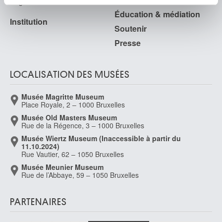
Règlement & charte du visiteur
partageons également des informations sur l'utilisation de
Éducation & médiation
notre site avec nos partenaires de médias sociaux, de
Institution
publicité et d'analyse, qui peuvent combiner celles-ci
Soutenir
avec d'autres informations que vous leur avez fournies
Presse
ou qu'ils ont collectées lors de votre utilisation de leurs
services.
LOCALISATION DES MUSÉES
Musée Magritte Museum
Place Royale, 2 – 1000 Bruxelles
Musée Old Masters Museum
Rue de la Régence, 3 – 1000 Bruxelles
Musée Wiertz Museum (Inaccessible à partir du
11.10.2024)
Rue Vautier, 62 – 1050 Bruxelles
Musée Meunier Museum
Rue de l’Abbaye, 59 – 1050 Bruxelles
PARTENAIRES