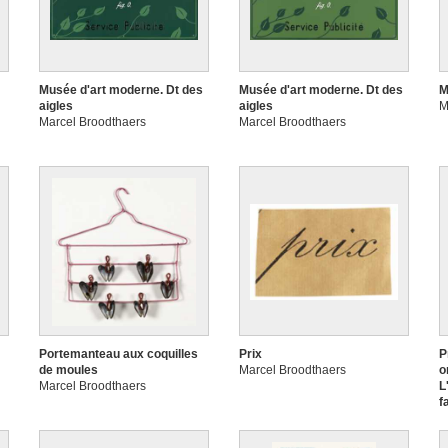
Musée d'art moderne. Dt des
Musée d'art moderne. Dt des
M
aigles
aigles
M
Marcel Broodthaers
Marcel Broodthaers
Portemanteau aux coquilles
Prix
P
de moules
Marcel Broodthaers
o
Marcel Broodthaers
L
f
M