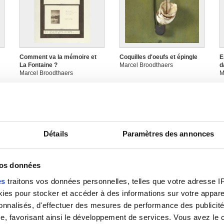
Comment va la mémoire et
Coquilles d'oeufs et épingle
E
La Fontaine ?
Marcel Broodthaers
d
Marcel Broodthaers
M
Détails
Paramètres des annonces
vos données
es
traitons vos données personnelles, telles que votre adresse IP,
Fumer - Boire - Copier -
Gedicht - Poem - Poème
J
es pour stocker et accéder à des informations sur votre appareil
Parler - Ecrire - Peindre -
Marcel Broodthaers
u
sonnalisés, d'effectuer des mesures de performance des publicité
Filmer. Série en langue
M
française (Série de neuf
e, favorisant ainsi le développement de services. Vous avez le ch
peintures sur un sujet