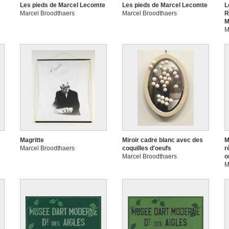
Les pieds de Marcel Lecomte
Les pieds de Marcel Lecomte
L
Marcel Broodthaers
Marcel Broodthaers
R
M
M
Magritte
Miroir cadre blanc avec des
M
Marcel Broodthaers
coquilles d'oeufs
r
Marcel Broodthaers
o
M