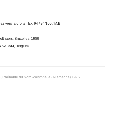
bas vers la droite : Ex. 94 / 94/100 / M.B.
dthaers, Bruxelles, 1989
c/o SABAM, Belgium
gne, Rhénanie du Nord-Westphalie (Allemagne) 1976