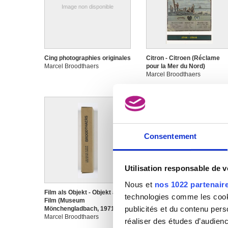
Image non disponible
Cing photographies originales
Citron - Citroen (Réclame
Marcel Broodthaers
pour la Mer du Nord)
Marcel Broodthaers
Consentement
Utilisation responsable de 
Nous et
nos 1022 partenair
Film als Objekt - Objekt als
Fourchette
technologies comme les cooki
Film (Museum
Marcel Broodthaers
publicités et du contenu per
Mönchengladbach, 1971)
Marcel Broodthaers
réaliser des études d’audienc