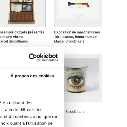
nsemble d'objets présentés
Exposition de marchandises
ans une vitrine
1ère classe, fémur humain
arcel Broodthaers
Marcel Broodthaers
À propos des cookies
 en utilisant des
e pense que l'académie est
L'oeil
, afin de diffuser des
ne bonne chose
Marcel Broodthaers
s et du contenu, ainsi que de
arcel Broodthaers
oix quant à l'utilisation de