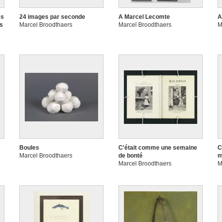
es
24 images par seconde
A Marcel Lecomte
A
rs
Marcel Broodthaers
Marcel Broodthaers
M
Boules
C'était comme une semaine
C
Marcel Broodthaers
de bonté
m
Marcel Broodthaers
M